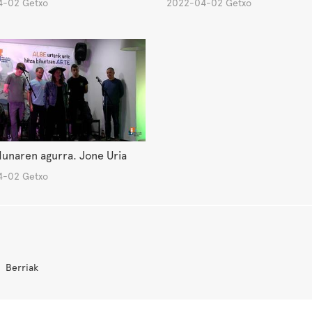
-02 Getxo
2022-04-02 Getxo
unaren agurra. Jone Uria
-02 Getxo
Berriak