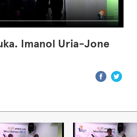
uka. Imanol Uria-Jone