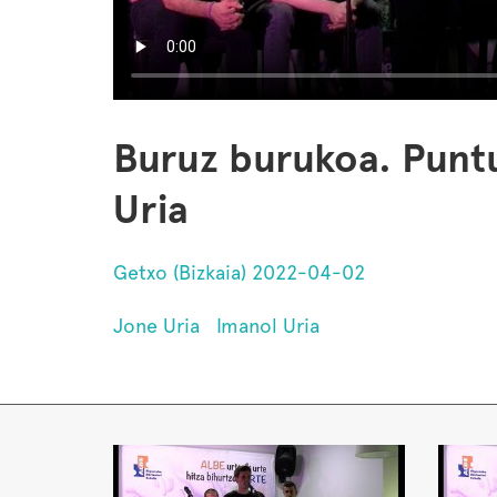
Buruz burukoa. Punt
Uria
Getxo (Bizkaia) 2022-04-02
Jone Uria
Imanol Uria