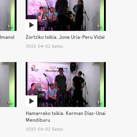
-Imanol
Zortziko txikia. Jone Uria-Peru Vidal
2022-04-02 Getxo
Hamarreko txikia. Kerman Diaz-Unai
Mendiburu
2022-04-02 Getxo