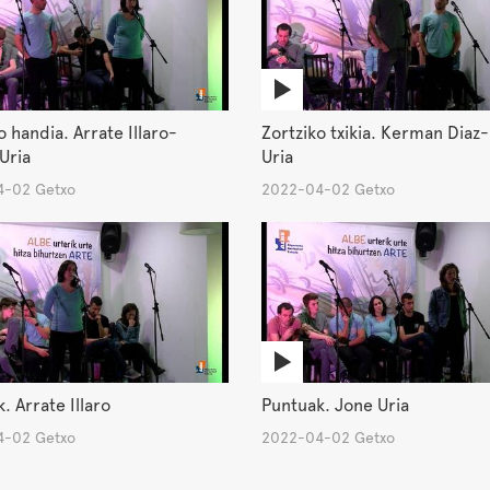
o handia. Arrate Illaro-
Zortziko txikia. Kerman Diaz
Uria
Uria
-02 Getxo
2022-04-02 Getxo
. Arrate Illaro
Puntuak. Jone Uria
-02 Getxo
2022-04-02 Getxo