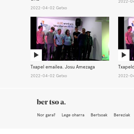
2022-04
2022-04-02 Getxo
Txapel emailea. Josu Amezaga
Txapeld
2022-04-02 Getxo
2022-04
Nor gara?
Lege oharra
Bertsoak
Bereziak