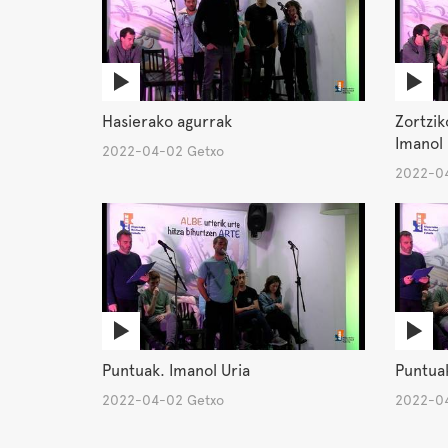
Hasierako agurrak
Zortzik
Imanol 
2022-04-02 Getxo
2022-04
Puntuak. Imanol Uria
Puntuak
2022-04-02 Getxo
2022-04