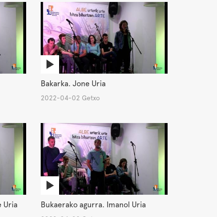
Bakarka. Jone Uria
2022-04-02 Getxo
 Uria
Bukaerako agurra. Imanol Uria