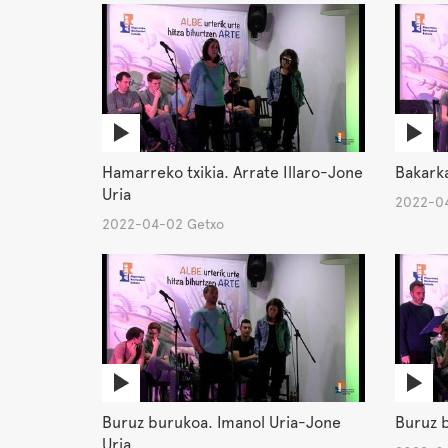
Hamarreko txikia. Arrate Illaro-Jone
Bakarka
Uria
2022-04
2022-04-02 Getxo
Buruz burukoa. Imanol Uria-Jone
Buruz b
Uria