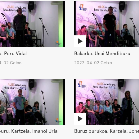
. Peru Vidal
Bakarka. Unai Mendiburu
-02 Getxo
2022-04-02 Getxo
uru. Kartzela. Imanol Uria
Buruz burukoa. Karzela. Jone