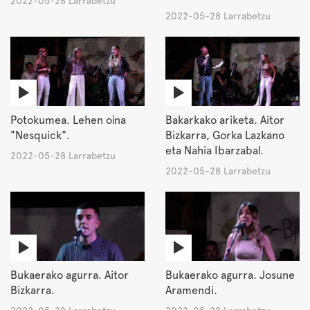
2022-05-28 Larrabetzu
2022-05-28 Larrabetzu
Potokumea. Lehen oina
Bakarkako ariketa. Aitor
"Nesquick".
Bizkarra, Gorka Lazkano
eta Nahia Ibarzabal.
2022-05-28 Larrabetzu
2022-05-28 Larrabetzu
Bukaerako agurra. Aitor
Bukaerako agurra. Josune
Bizkarra.
Aramendi.