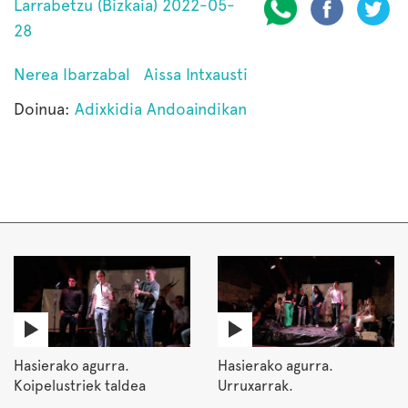
Larrabetzu (Bizkaia) 2022-05-
28
Nerea Ibarzabal
Aissa Intxausti
Doinua:
Adixkidia Andoaindikan
Hasierako agurra.
Hasierako agurra.
Koipelustriek taldea
Urruxarrak.