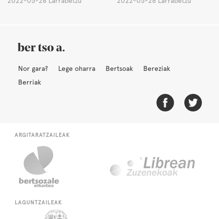
2022-05-28 Larrabetzu
2022-05-28 Larrabetzu
Nor gara?
Lege oharra
Bertsoak
Bereziak
Berriak
ARGITARATZAILEAK
LAGUNTZAILEAK