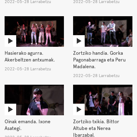
2022-05-28 Larrabetzu
2022-05-28 Larrabetzu
Hasierako agurra.
Zortziko handia. Gorka
Akerbeltzen antxumak.
Pagonabarraga eta Peru
Madalena.
2022-05-28 Larrabetzu
2022-05-28 Larrabetzu
Oinak emanda. Ixone
Zortziko txikia. Bittor
Asategi.
Altube eta Nerea
Ibarzabal.