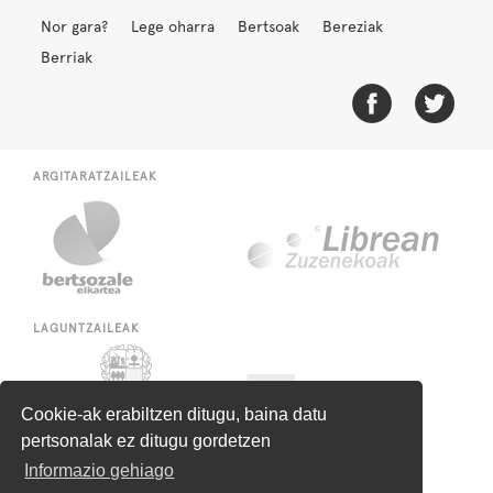
Nor gara?
Lege oharra
Bertsoak
Bereziak
Berriak
ARGITARATZAILEAK
LAGUNTZAILEAK
Cookie-ak erabiltzen ditugu, baina datu
pertsonalak ez ditugu gordetzen
Informazio gehiago