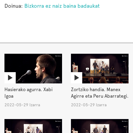
Doinua:
Bizkorra ez naiz baina badaukat
Hasierako agurra. Xabi
Zortziko handia. Manex
Igoa
Agirre eta Peru Abarrategi.
2022-05-29 Izarra
2022-05-29 Izarra