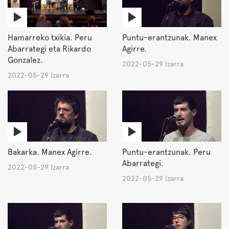
Hamarreko txikia. Peru
Puntu-erantzunak. Manex
Abarrategi eta Rikardo
Agirre.
Gonzalez.
2022-05-29 Izarra
2022-05-29 Izarra
Bakarka. Manex Agirre.
Puntu-erantzunak. Peru
Abarrategi.
2022-05-29 Izarra
2022-05-29 Izarra