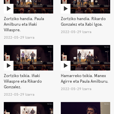
Zortziko handia. Paula
Zortziko handia. Rikardo
Amilburu eta Iñaki
Gonzalez eta Xabi Igoa.
Viñaspre.
2022-05-29 Izarra
2022-05-29 Izarra
Zortziko txikia. Iñaki
Hamarreko txikia. Manex
Viñaspre eta Rikardo
Agirre eta Paula Amilburu.
Gonzalez.
2022-05-29 Izarra
2022-05-29 Izarra