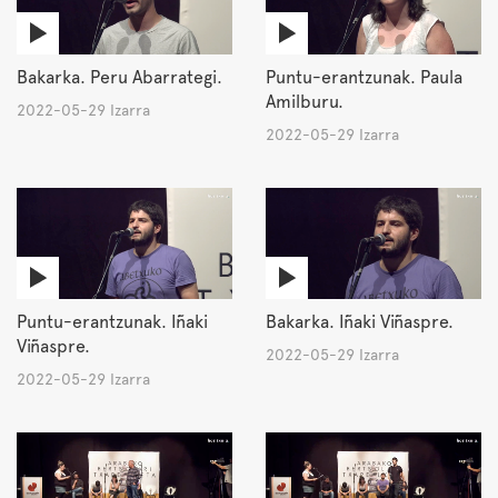
Bakarka. Peru Abarrategi.
Puntu-erantzunak. Paula
Amilburu.
2022-05-29 Izarra
2022-05-29 Izarra
Puntu-erantzunak. Iñaki
Bakarka. Iñaki Viñaspre.
Viñaspre.
2022-05-29 Izarra
2022-05-29 Izarra