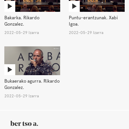
Bakarka. Rikardo
Puntu-erantzunak. Xabi
Gonzalez.
Igoa.
2022-05-29 Izarra
2022-05-29 Izarra
Bukaerako agurra. Rikardo
Gonzalez.
2022-05-29 Izarra