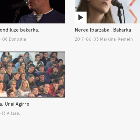
endiluze bakarka.
Nerea Ibarzabal. Bakarka
-08 Donostia
2017-06-03 Markina-Xemein
a. Unai Agirre
13 Altsasu