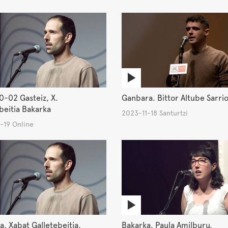
-02 Gasteiz, X.
Ganbara. Bittor Altube Sarri
beitia Bakarka
2023-11-18 Santurtzi
-19 Online
. Xabat Galletebeitia.
Bakarka. Paula Amilburu.