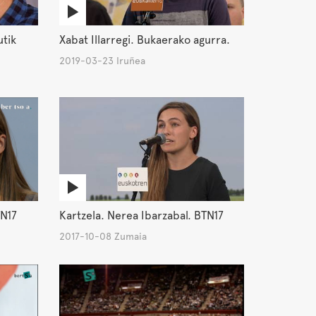
utik
Xabat Illarregi. Bukaerako agurra.
2019-03-23 Iruñea
TN17
Kartzela. Nerea Ibarzabal. BTN17
2017-10-08 Zumaia