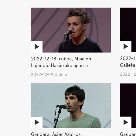
2022-10
2022-12-18 Iruñea, Maialen
Gallete
Lujanbio Hasierako agurra
2022-12
2022-12-19 Online
Ganbara. Asier Azpiroz.
Ganbara