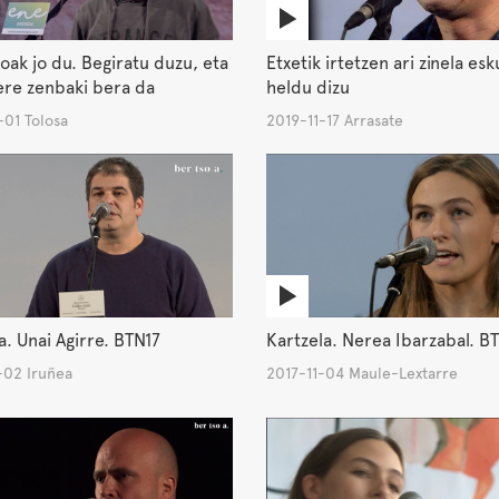
oak jo du. Begiratu duzu, eta
Etxetik irtetzen ari zinela esk
ere zenbaki bera da
heldu dizu
-01 Tolosa
2019-11-17 Arrasate
a. Unai Agirre. BTN17
Kartzela. Nerea Ibarzabal. B
-02 Iruñea
2017-11-04 Maule-Lextarre