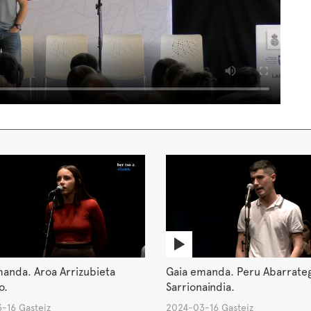
anda. Aroa Arrizubieta
Gaia emanda. Peru Abarrateg
o.
Sarrionaindia.
-16 Gasteiz
2024-03-16 Gasteiz