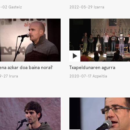
-02 Gasteiz
2022-05-29 Izarra
ena azkar doa baina nora?
Txapeldunaren agurra
-27 Irura
2020-07-17 Azpeitia