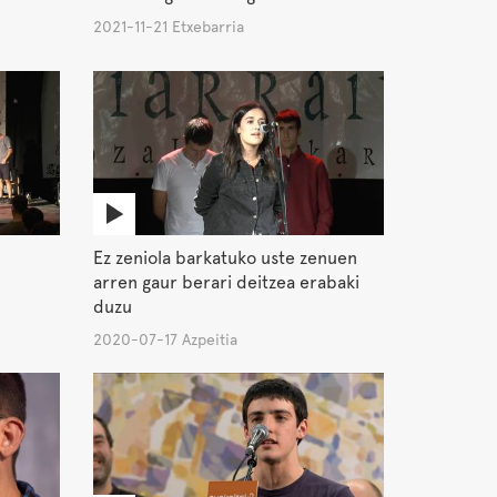
2021-11-21 Etxebarria
Ez zeniola barkatuko uste zenuen
arren gaur berari deitzea erabaki
duzu
2020-07-17 Azpeitia