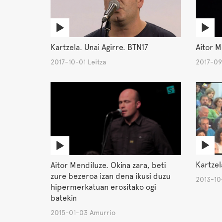
Kartzela. Unai Agirre. BTN17
Aitor M
2017-10-01 Leitza
2017-09
Kartzel
Aitor Mendiluze. Okina zara, beti
zure bezeroa izan dena ikusi duzu
2013-10-
hipermerkatuan erositako ogi
batekin
2015-01-03 Amurrio