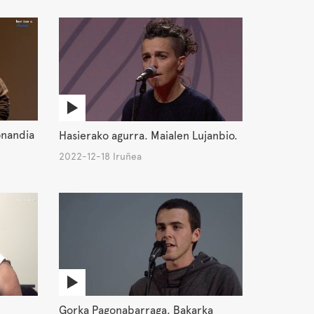
onandia
Hasierako agurra. Maialen Lujanbio.
2022-12-18 Iruñea
Gorka Pagonabarraga. Bakarka