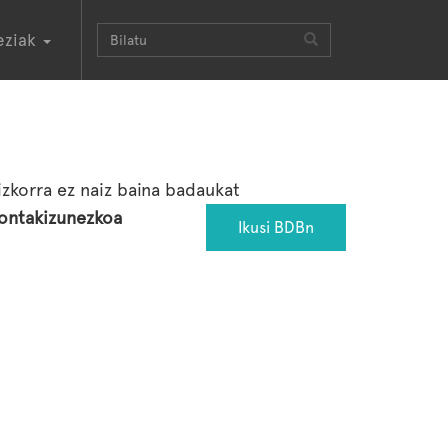
eziak
izkorra ez naiz baina badaukat
ontakizunezkoa
Ikusi BDBn