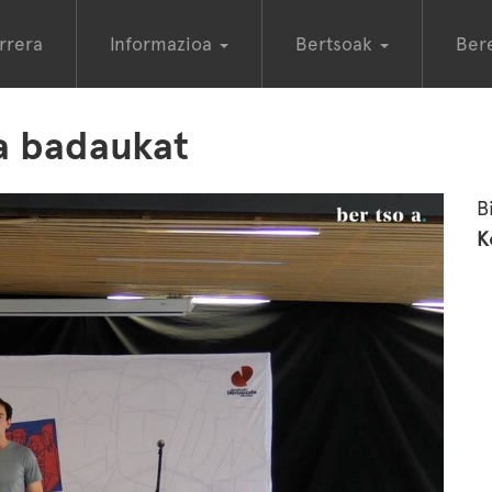
rrera
Informazioa
Bertsoak
Ber
na badaukat
B
K