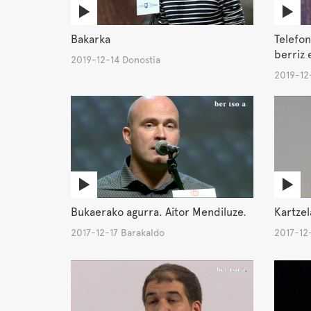
Bakarka
Telefon
berriz 
2019-12-14 Donostia
2019-12
Bukaerako agurra. Aitor Mendiluze.
Kartzel
2017-12-17 Barakaldo
2017-12