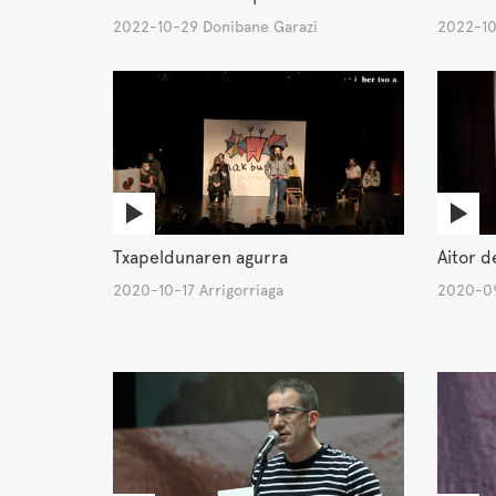
2022-10-29 Donibane Garazi
2022-10
Txapeldunaren agurra
Aitor d
2020-10-17 Arrigorriaga
2020-09