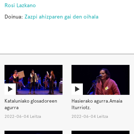
Rosi Lazkano
Doinua:
Zazpi ahizparen gai den oihala
Kataluniako glosadoreen
Hasierako agurra.Amaia
agurra
Iturriotz.
2022-06-04 Leitza
2022-06-04 Leitza