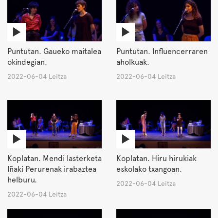
Puntutan. Gaueko maitalea
Puntutan. Influencerraren
okindegian.
aholkuak.
2022-06-04 Leitza
2022-06-04 Leitza
Koplatan. Mendi lasterketa
Koplatan. Hiru hirukiak
Iñaki Perurenak irabaztea
eskolako txangoan.
helburu.
2022-06-04 Leitza
2022-06-04 Leitza