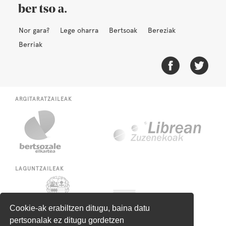
Nor gara?
Lege oharra
Bertsoak
Bereziak
Berriak
ARGITARATZAILEAK
LAGUNTZAILEAK
Cookie-ak erabiltzen ditugu, baina datu
pertsonalak ez ditugu gordetzen