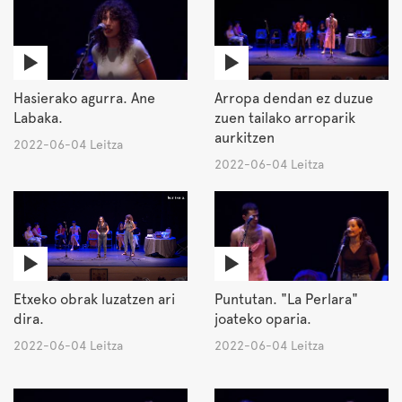
Hasierako agurra. Ane
Arropa dendan ez duzue
Labaka.
zuen tailako arroparik
aurkitzen
2022-06-04 Leitza
2022-06-04 Leitza
Etxeko obrak luzatzen ari
Puntutan. "La Perlara"
dira.
joateko oparia.
2022-06-04 Leitza
2022-06-04 Leitza