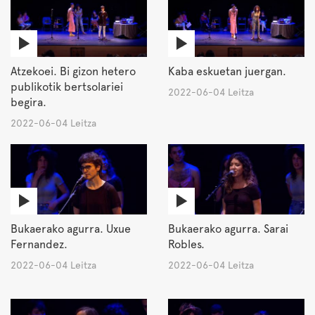
Atzekoei. Bi gizon hetero
Kaba eskuetan juergan.
publikotik bertsolariei
2022-06-04 Leitza
begira.
2022-06-04 Leitza
Bukaerako agurra. Uxue
Bukaerako agurra. Sarai
Fernandez.
Robles.
2022-06-04 Leitza
2022-06-04 Leitza