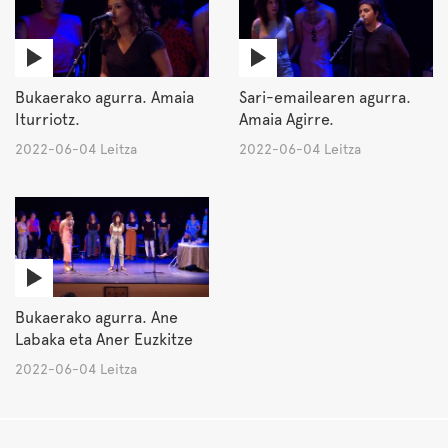
Bukaerako agurra. Amaia
Sari-emailearen agurra.
Iturriotz.
Amaia Agirre.
2022-06-04 Leitza
2022-06-04 Leitza
Bukaerako agurra. Ane
Labaka eta Aner Euzkitze
2022-06-04 Leitza