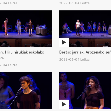
-04 Leitza
2022-06-04 Leitza
n. Hiru hirukiak eskolako
Bertso jarriak. Arozenako se
an.
2022-06-04 Leitza
-04 Leitza