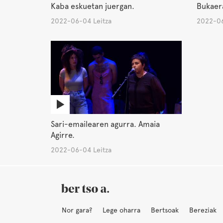
Kaba eskuetan juergan.
Bukaer
2022-06-04 Leitza
2022-06
Sari-emailearen agurra. Amaia
Agirre.
2022-06-04 Leitza
Nor gara?
Lege oharra
Bertsoak
Bereziak