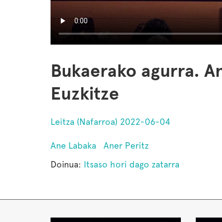
Bukaerako agurra. A
Euzkitze
Leitza (Nafarroa) 2022-06-04
Ane Labaka
Aner Peritz
Doinua:
Itsaso hori dago zatarra