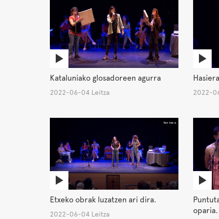
Hasiera
Kataluniako glosadoreen agurra
2022-06
2022-06-04 Leitza
Etxeko obrak luzatzen ari dira.
Puntuta
oparia.
2022-06-04 Leitza