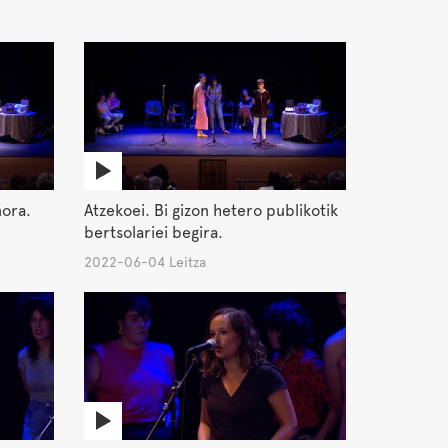
ñora.
Atzekoei. Bi gizon hetero publikotik
bertsolariei begira.
2022-06-04 Leitza