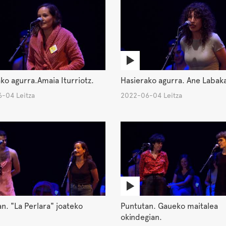
ko agurra.Amaia Iturriotz.
Hasierako agurra. Ane Labak
-04 Leitza
2022-06-04 Leitza
n. "La Perlara" joateko
Puntutan. Gaueko maitalea
okindegian.