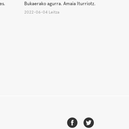
es.
Bukaerako agurra. Amaia Iturriotz.
2022-06-04 Leitza