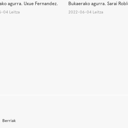
ako agurra. Uxue Fernandez.
Bukaerako agurra. Sarai Robl
-04 Leitza
2022-06-04 Leitza
Berriak