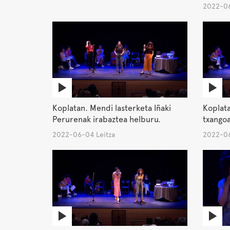
2022-06
Koplatan. Mendi lasterketa Iñaki
Koplata
Perurenak irabaztea helburu.
txango
2022-06-04 Leitza
2022-06