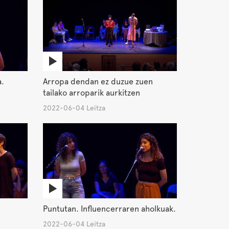
a.
Arropa dendan ez duzue zuen
tailako arroparik aurkitzen
2022-06-04 Leitza
Puntutan. Influencerraren aholkuak.
2022-06-04 Leitza