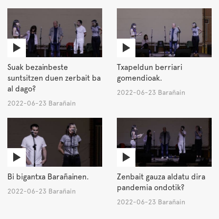
Suak bezainbeste
Txapeldun berriari
suntsitzen duen zerbait ba
gomendioak.
al dago?
2022-06-23 Barañain
2022-06-23 Barañain
Bi bigantxa Barañainen.
Zenbait gauza aldatu dira
pandemia ondotik?
2022-06-23 Barañain
2022-06-23 Barañain