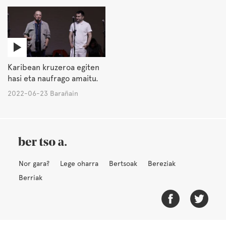
Karibean kruzeroa egiten
hasi eta naufrago amaitu.
2022-06-23 Barañain
Nor gara?
Lege oharra
Bertsoak
Bereziak
Berriak