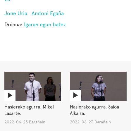
Jone Uria
Andoni Egaña
Doinua:
Igaran egun batez
Hasierako agurra. Mikel
Hasierako agurra. Saioa
Lasarte.
Alkaiza.
2022-06-23 Barañain
2022-06-23 Barañain