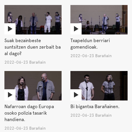
Suak bezainbeste
Txapeldun berriari
suntsitzen duen zerbait ba
gomendioak.
al dago?
2022-06-23 Barañain
2022-06-23 Barañain
Nafarroan dago Europa
Bi bigantxa Barañainen.
osoko polizia tasarik
2022-06-23 Barañain
handiena.
2022-06-23 Barañain