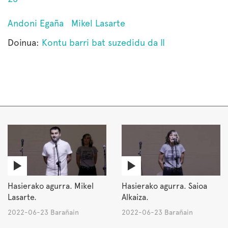
Andoni Egaña
Mikel Lasarte
Doinua:
Kontu barri bat suzedidu da II
Hasierako agurra. Mikel
Hasierako agurra. Saioa
Lasarte.
Alkaiza.
2022-06-23 Barañain
2022-06-23 Barañain