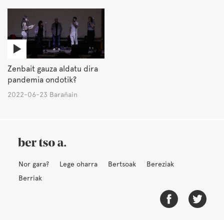
Zenbait gauza aldatu dira
pandemia ondotik?
2022-06-23 Barañain
Nor gara?
Lege oharra
Bertsoak
Bereziak
Berriak