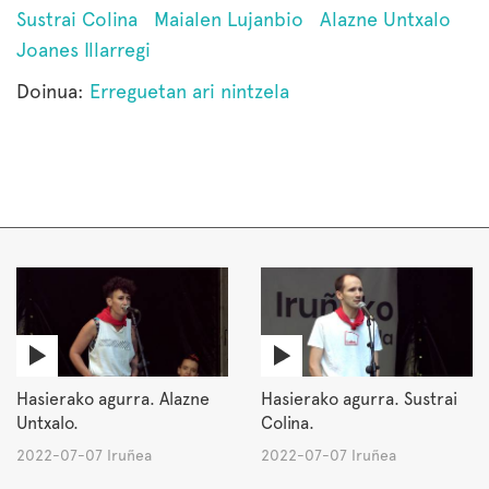
Sustrai Colina
Maialen Lujanbio
Alazne Untxalo
Joanes Illarregi
Doinua:
Erreguetan ari nintzela
Hasierako agurra. Alazne
Hasierako agurra. Sustrai
Untxalo.
Colina.
2022-07-07 Iruñea
2022-07-07 Iruñea