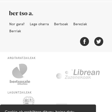
Nor gara?
Lege oharra
Bertsoak
Bereziak
Berriak
ARGITARATZAILEAK
LAGUNTZAILEAK