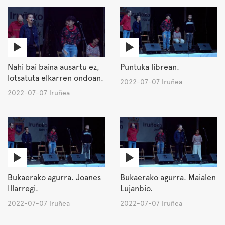
Nahi bai baina ausartu ez,
Puntuka librean.
lotsatuta elkarren ondoan.
2022-07-07 Iruñea
2022-07-07 Iruñea
Bukaerako agurra. Joanes
Bukaerako agurra. Maialen
Illarregi.
Lujanbio.
2022-07-07 Iruñea
2022-07-07 Iruñea