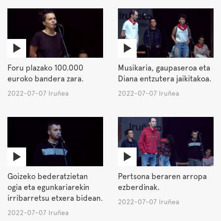
Foru plazako 100.000
Musikaria, gaupaseroa eta
euroko bandera zara.
Diana entzutera jaikitakoa.
2022-07-07 Iruñea
2022-07-07 Iruñea
Goizeko bederatzietan
Pertsona beraren arropa
ogia eta egunkariarekin
ezberdinak.
irribarretsu etxera bidean.
2022-07-07 Iruñea
2022-07-07 Iruñea