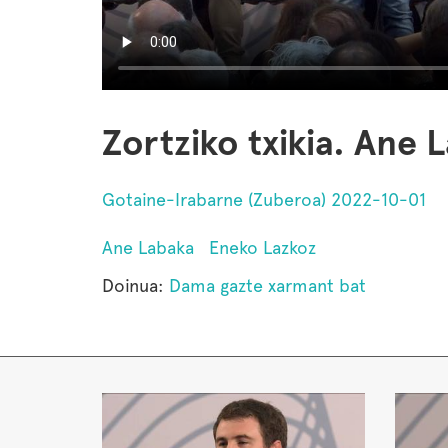
Zortziko txikia. Ane
Gotaine-Irabarne (Zuberoa) 2022-10-01
Ane Labaka
Eneko Lazkoz
Doinua:
Dama gazte xarmant bat