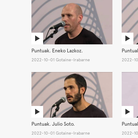
Puntuak. Eneko Lazkoz.
Puntuak.
2022-10-01 Gotaine-Irabarne
2022-10
Puntuak. Julio Soto.
Puntua
2022-10-01 Gotaine-Irabarne
2022-10