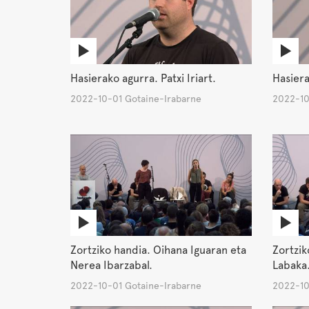
Hasierako agurra. Patxi Iriart.
Hasiera
2022-10-01 Gotaine-Irabarne
2022-10
Zortziko handia. Oihana Iguaran eta
Zortzik
Nerea Ibarzabal.
Labaka
2022-10-01 Gotaine-Irabarne
2022-10