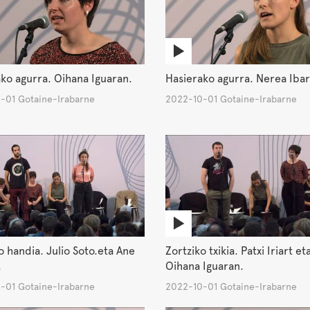
ko agurra. Oihana Iguaran.
Hasierako agurra. Nerea Ibar
-01 Gotaine-Irabarne
2022-10-01 Gotaine-Irabarne
o handia. Julio Soto.eta Ane
Zortziko txikia. Patxi Iriart et
.
Oihana Iguaran.
-01 Gotaine-Irabarne
2022-10-01 Gotaine-Irabarne