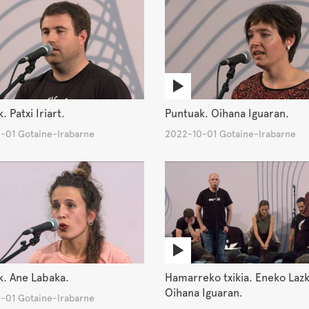
 Patxi Iriart.
Puntuak. Oihana Iguaran.
-01 Gotaine-Irabarne
2022-10-01 Gotaine-Irabarne
k. Ane Labaka.
Hamarreko txikia. Eneko Lazk
Oihana Iguaran.
-01 Gotaine-Irabarne