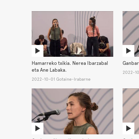
Hamarreko txikia. Nerea Ibarzabal
Ganbar
eta Ane Labaka.
2022-10
2022-10-01 Gotaine-Irabarne