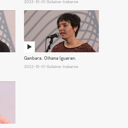
2022-10-01 Gotaine-Irabarne
Ganbara. Oihana Iguaran.
2022-10-01 Gotaine-Irabarne