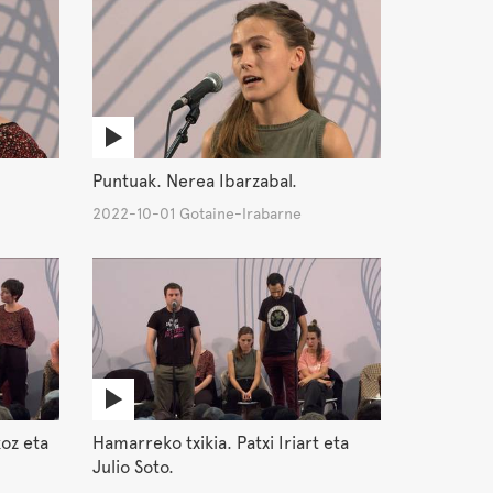
Puntuak. Nerea Ibarzabal.
2022-10-01 Gotaine-Irabarne
oz eta
Hamarreko txikia. Patxi Iriart eta
Julio Soto.