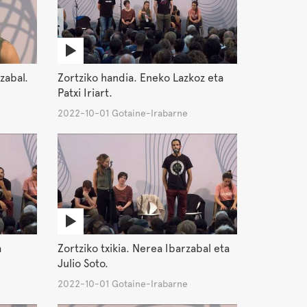
zabal.
Zortziko handia. Eneko Lazkoz eta
Patxi Iriart.
2022-10-01 Gotaine-Irabarne
a
Zortziko txikia. Nerea Ibarzabal eta
Julio Soto.
2022-10-01 Gotaine-Irabarne