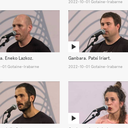
2022-10-01 Gotaine-Irabarne
a. Eneko Lazkoz.
Ganbara. Patxi Iriart.
-01 Gotaine-Irabarne
2022-10-01 Gotaine-Irabarne