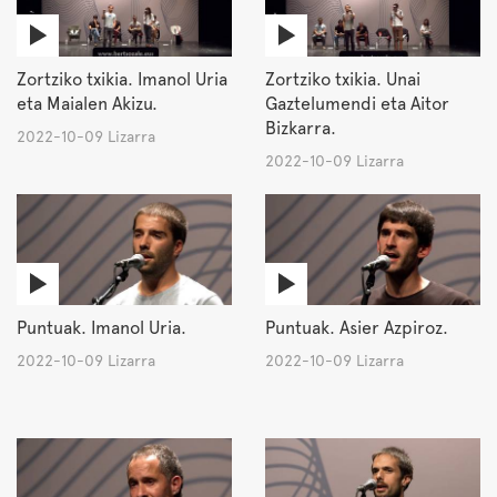
Zortziko txikia. Imanol Uria
Zortziko txikia. Unai
eta Maialen Akizu.
Gaztelumendi eta Aitor
Bizkarra.
2022-10-09 Lizarra
2022-10-09 Lizarra
Puntuak. Imanol Uria.
Puntuak. Asier Azpiroz.
2022-10-09 Lizarra
2022-10-09 Lizarra