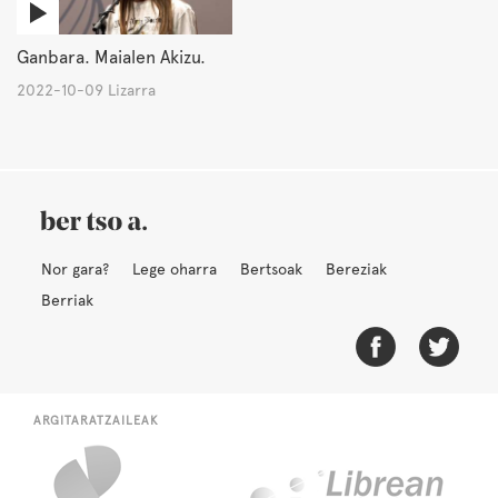
Ganbara. Maialen Akizu.
2022-10-09 Lizarra
Nor gara?
Lege oharra
Bertsoak
Bereziak
Berriak
ARGITARATZAILEAK