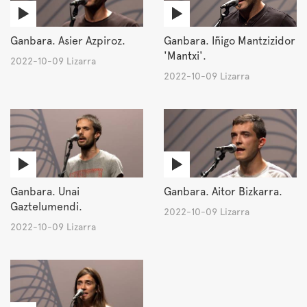
Ganbara. Asier Azpiroz.
Ganbara. Iñigo Mantzizidor
'Mantxi'.
2022-10-09 Lizarra
2022-10-09 Lizarra
Ganbara. Unai
Ganbara. Aitor Bizkarra.
Gaztelumendi.
2022-10-09 Lizarra
2022-10-09 Lizarra