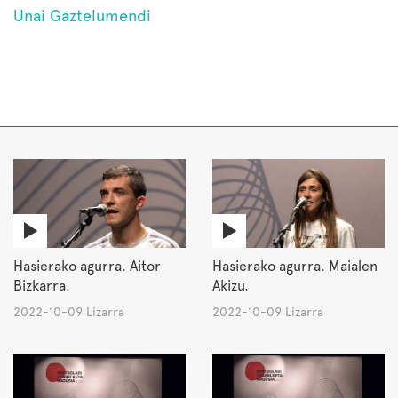
Unai Gaztelumendi
Hasierako agurra. Aitor
Hasierako agurra. Maialen
Bizkarra.
Akizu.
2022-10-09 Lizarra
2022-10-09 Lizarra