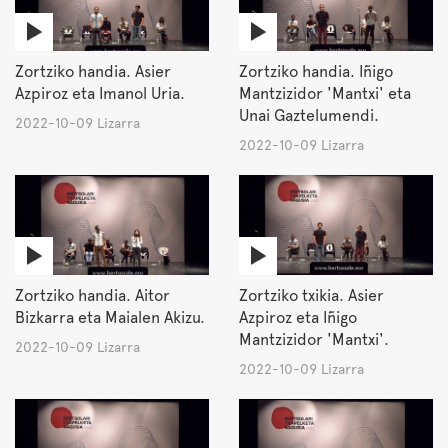
Zortziko handia. Asier
Zortziko handia. Iñigo
Azpiroz eta Imanol Uria.
Mantzizidor 'Mantxi' eta
Unai Gaztelumendi.
2022-10-09 Lizarra
2022-10-09 Lizarra
Zortziko handia. Aitor
Zortziko txikia. Asier
Bizkarra eta Maialen Akizu.
Azpiroz eta Iñigo
Mantzizidor 'Mantxi'.
2022-10-09 Lizarra
2022-10-09 Lizarra