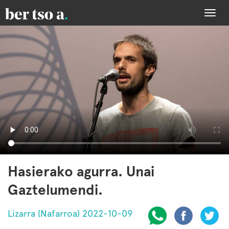
Togg
navi
Hasierako agurra. Unai
Gaztelumendi.
Lizarra (Nafarroa) 2022-10-09