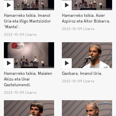
Hamarreko txikia. Imanol
Hamarreko txikia. Asier
Uria eta Iñigo Mantzizidor
Azpiroz eta Aitor Bizkarra.
'Mantxi'.
2022-10-09 Lizarra
2022-10-09 Lizarra
Hamarreko txikia. Maialen
Ganbara. Imanol Uria.
Akizu eta Unai
2022-10-09 Lizarra
Gaztelumendi.
2022-10-09 Lizarra