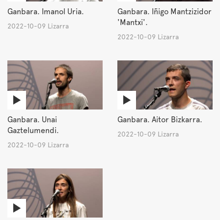
Ganbara. Imanol Uria.
Ganbara. Iñigo Mantzizidor
'Mantxi'.
2022-10-09 Lizarra
2022-10-09 Lizarra
Ganbara. Unai
Ganbara. Aitor Bizkarra.
Gaztelumendi.
2022-10-09 Lizarra
2022-10-09 Lizarra