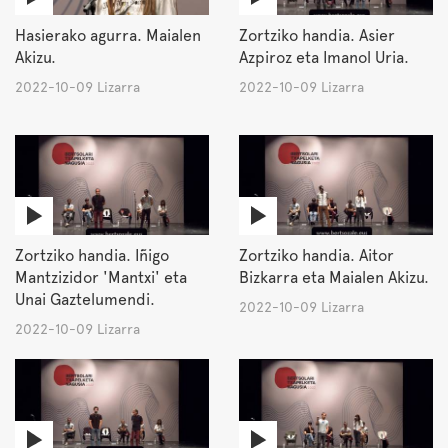
Hasierako agurra. Maialen
Zortziko handia. Asier
Akizu.
Azpiroz eta Imanol Uria.
2022-10-09 Lizarra
2022-10-09 Lizarra
Zortziko handia. Iñigo
Zortziko handia. Aitor
Mantzizidor 'Mantxi' eta
Bizkarra eta Maialen Akizu.
Unai Gaztelumendi.
2022-10-09 Lizarra
2022-10-09 Lizarra