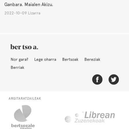
Ganbara. Maialen Akizu.
2022-10-09 Lizarra
Nor gara?
Lege oharra
Bertsoak
Bereziak
Berriak
ARGITARATZAILEAK