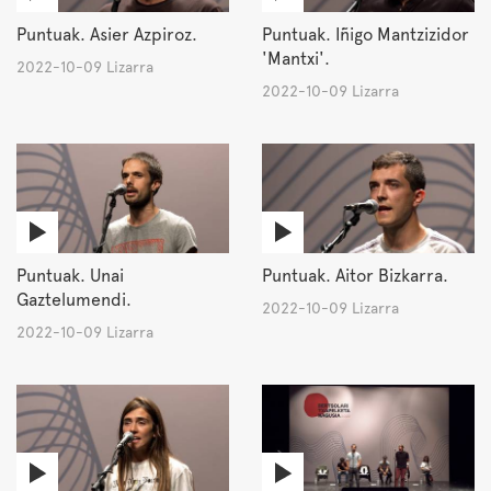
Puntuak. Asier Azpiroz.
Puntuak. Iñigo Mantzizidor
'Mantxi'.
2022-10-09 Lizarra
2022-10-09 Lizarra
Puntuak. Unai
Puntuak. Aitor Bizkarra.
Gaztelumendi.
2022-10-09 Lizarra
2022-10-09 Lizarra