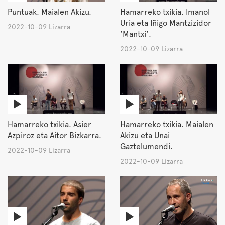
Puntuak. Maialen Akizu.
Hamarreko txikia. Imanol
Uria eta Iñigo Mantzizidor
2022-10-09 Lizarra
'Mantxi'.
2022-10-09 Lizarra
Hamarreko txikia. Asier
Hamarreko txikia. Maialen
Azpiroz eta Aitor Bizkarra.
Akizu eta Unai
Gaztelumendi.
2022-10-09 Lizarra
2022-10-09 Lizarra