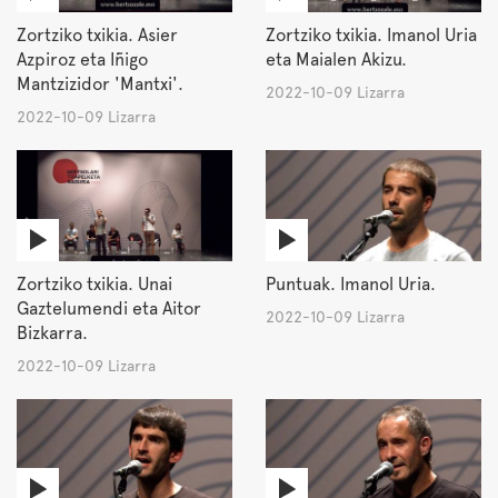
Zortziko txikia. Asier
Zortziko txikia. Imanol Uria
Azpiroz eta Iñigo
eta Maialen Akizu.
Mantzizidor 'Mantxi'.
2022-10-09 Lizarra
2022-10-09 Lizarra
Zortziko txikia. Unai
Puntuak. Imanol Uria.
Gaztelumendi eta Aitor
2022-10-09 Lizarra
Bizkarra.
2022-10-09 Lizarra