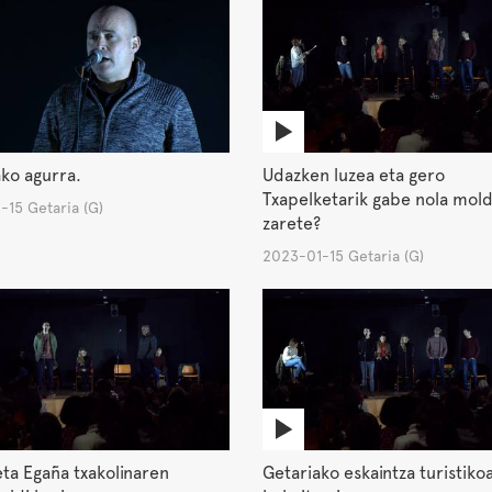
ko agurra.
Udazken luzea eta gero
Txapelketarik gabe nola mol
15 Getaria (G)
zarete?
2023-01-15 Getaria (G)
eta Egaña txakolinaren
Getariako eskaintza turistiko