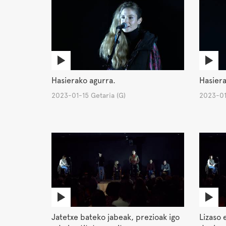
Hasierako agurra.
Hasiera
2023-01-15 Getaria (G)
2023-01-
Jatetxe bateko jabeak, prezioak igo
Lizaso 