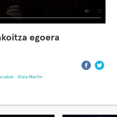
akoitza egoera
arzabal
Alaia Martin