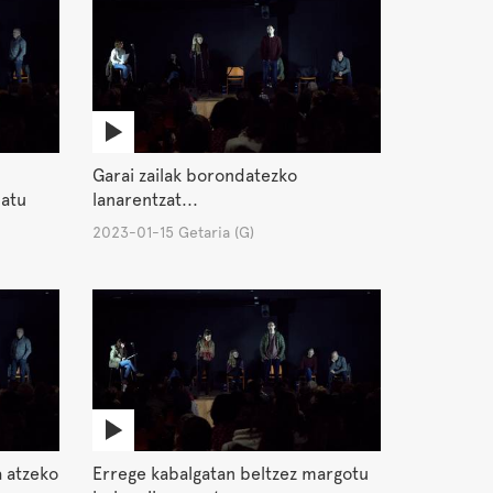
Garai zailak borondatezko
datu
lanarentzat...
2023-01-15 Getaria (G)
a atzeko
Errege kabalgatan beltzez margotu