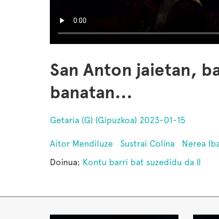
San Anton jaietan, b
banatan...
Getaria (G) (Gipuzkoa) 2023-01-15
Aitor Mendiluze
Sustrai Colina
Nerea Ib
Doinua:
Kontu barri bat suzedidu da II