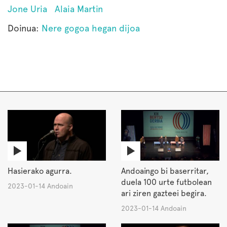
Jone Uria
Alaia Martin
Doinua:
Nere gogoa hegan dijoa
Hasierako agurra.
Andoaingo bi baserritar,
duela 100 urte futbolean
2023-01-14 Andoain
ari ziren gazteei begira.
2023-01-14 Andoain