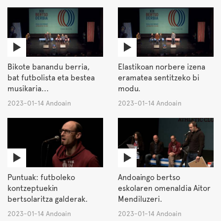
Bikote banandu berria,
Elastikoan norbere izena
bat futbolista eta bestea
eramatea sentitzeko bi
musikaria...
modu.
2023-01-14 Andoain
2023-01-14 Andoain
Puntuak: futboleko
Andoaingo bertso
kontzeptuekin
eskolaren omenaldia Aitor
bertsolaritza galderak.
Mendiluzeri.
2023-01-14 Andoain
2023-01-14 Andoain