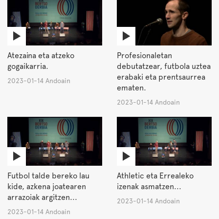
Atezaina eta atzeko
Profesionaletan
gogaikarria.
debutatzear, futbola uztea
erabaki eta prentsaurrea
2023-01-14 Andoain
ematen.
2023-01-14 Andoain
Futbol talde bereko lau
Athletic eta Errealeko
kide, azkena joatearen
izenak asmatzen...
arrazoiak argitzen...
2023-01-14 Andoain
2023-01-14 Andoain