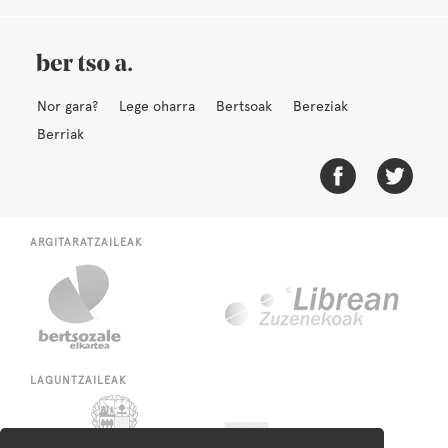
Nor gara?
Lege oharra
Bertsoak
Bereziak
Berriak
ARGITARATZAILEAK
LAGUNTZAILEAK