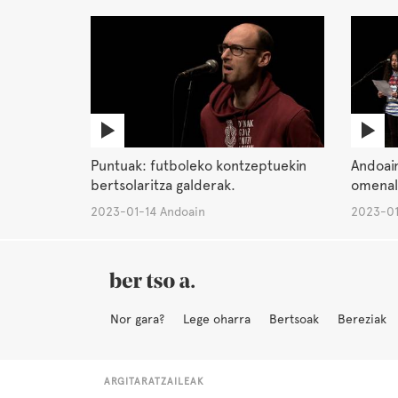
Puntuak: futboleko kontzeptuekin
Andoai
bertsolaritza galderak.
omenald
2023-01-14 Andoain
2023-01
Nor gara?
Lege oharra
Bertsoak
Bereziak
ARGITARATZAILEAK