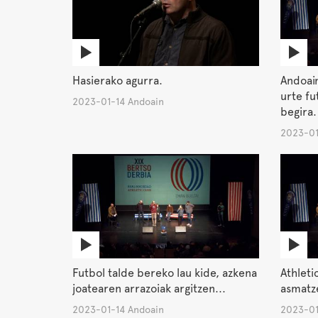
Hasierako agurra.
Andoain
urte fu
2023-01-14 Andoain
begira.
2023-01
Futbol talde bereko lau kide, azkena
Athleti
joatearen arrazoiak argitzen...
asmatze
2023-01-14 Andoain
2023-01