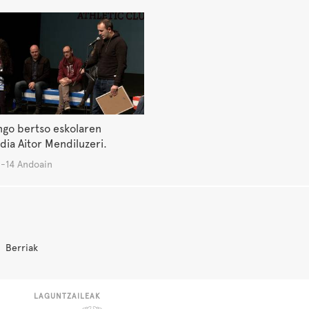
ngo bertso eskolaren
ia Aitor Mendiluzeri.
-14 Andoain
Berriak
LAGUNTZAILEAK