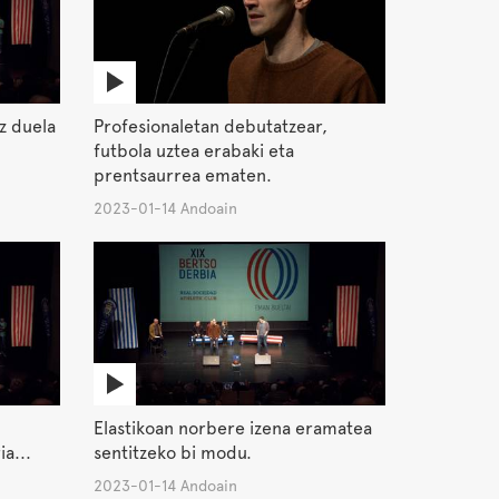
z duela
Profesionaletan debutatzear,
futbola uztea erabaki eta
prentsaurrea ematen.
2023-01-14 Andoain
Elastikoan norbere izena eramatea
ia...
sentitzeko bi modu.
2023-01-14 Andoain