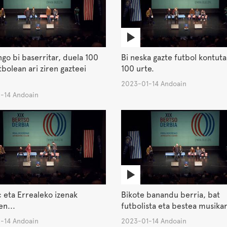
go bi baserritar, duela 100
Bi neska gazte futbol kontuta
tbolean ari ziren gazteei
100 urte.
2023-01-14 Andoain
-14 Andoain
c eta Errealeko izenak
Bikote banandu berria, bat
n...
futbolista eta bestea musikar
-14 Andoain
2023-01-14 Andoain