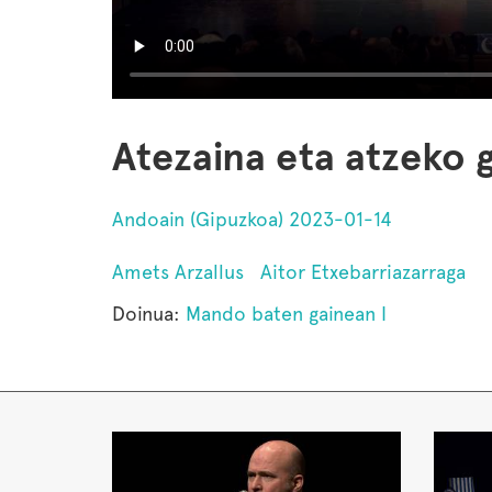
Atezaina eta atzeko g
Andoain (Gipuzkoa) 2023-01-14
Amets Arzallus
Aitor Etxebarriazarraga
Doinua:
Mando baten gainean I