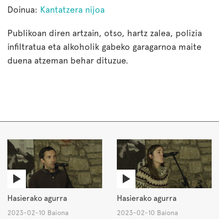
Doinua:
Kantatzera nijoa
Publikoan diren artzain, otso, hartz zalea, polizia
infiltratua eta alkoholik gabeko garagarnoa maite
duena atzeman behar dituzue.
Hasierako agurra
Hasierako agurra
2023-02-10 Baiona
2023-02-10 Baiona