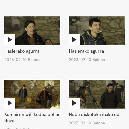
Hasierako agurra
Hasierako agurra
2023-02-10 Baiona
2023-02-10 Baiona
Xumairen wifi kodea behar
Nuba diskoteka itxiko da
duzu
2023-02-10 Baiona