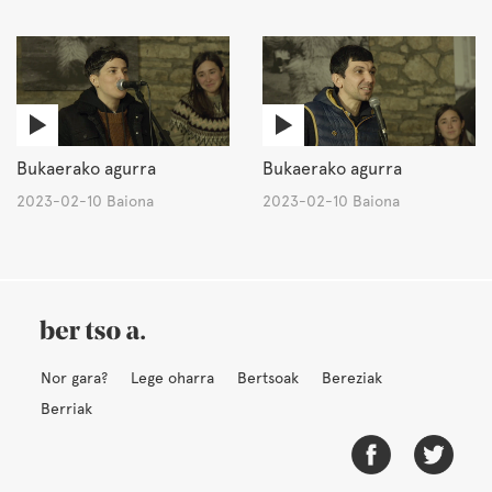
Bukaerako agurra
Bukaerako agurra
2023-02-10 Baiona
2023-02-10 Baiona
Nor gara?
Lege oharra
Bertsoak
Bereziak
Berriak