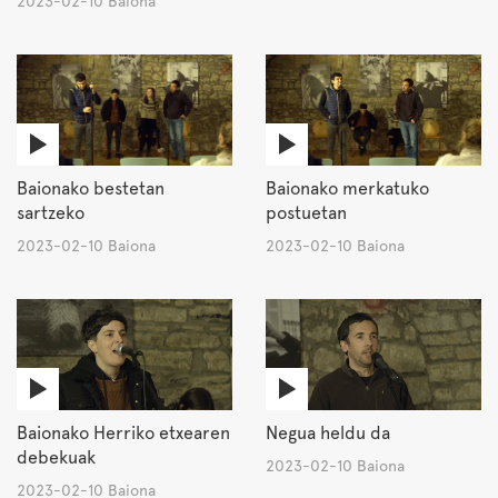
2023-02-10 Baiona
Baionako bestetan
Baionako merkatuko
sartzeko
postuetan
2023-02-10 Baiona
2023-02-10 Baiona
Baionako Herriko etxearen
Negua heldu da
debekuak
2023-02-10 Baiona
2023-02-10 Baiona