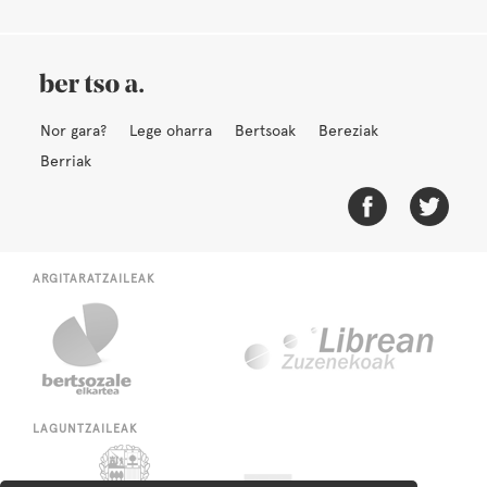
Nor gara?
Lege oharra
Bertsoak
Bereziak
Berriak
ARGITARATZAILEAK
LAGUNTZAILEAK