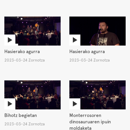
Hasierako agurra
Hasierako agurra
2023-03-24 Zornotza
2023-03-24 Zornotza
Bihotz begietan
Monterrosoren
dinosauruaren ipuin
2023-03-24 Zornotza
moldaketa