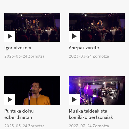
Igor atzekoei
Ahizpak zarete
2023-03-24 Zornotza
2023-03-24 Zornotza
Puntuka doinu
Musika taldeak eta
ezberdinetan
komikiko pertsonaiak
2023-03-24 Zornotza
2023-03-24 Zornotza