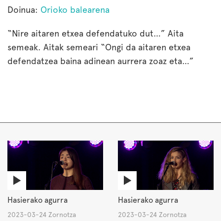
Doinua:
Orioko balearena
“Nire aitaren etxea defendatuko dut…” Aita
semeak. Aitak semeari “Ongi da aitaren etxea
defendatzea baina adinean aurrera zoaz eta…”
Hasierako agurra
Hasierako agurra
2023-03-24 Zornotza
2023-03-24 Zornotza