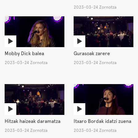
2023-03-24 Zornotza
Mobby Dick balea
Gurasoak zarere
2023-03-24 Zornotza
2023-03-24 Zornotza
Hitzak haizeak daramatza
Itxaro Bordak idatzi zuena
2023-03-24 Zornotza
2023-03-24 Zornotza