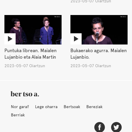
2023-05-07 Oiartzun
Puntuka librean. Maialen
Bukaerako agurra. Maialen
Lujanbio eta Alaia Martin
Lujanbio.
2023-05-07 Oiartzun
2023-05-07 Oiartzun
Nor gara?
Lege oharra
Bertsoak
Bereziak
Berriak