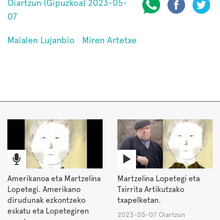
Oiartzun (Gipuzkoa) 2023-05-
07
Maialen Lujanbio
Miren Artetxe
Amerikanoa eta Martzelina
Martzelina Lopetegi eta
Lopetegi. Amerikano
Txirrita Artikutzako
dirudunak ezkontzeko
txapelketan.
eskatu eta Lopetegiren
2023-05-07 Oiartzun