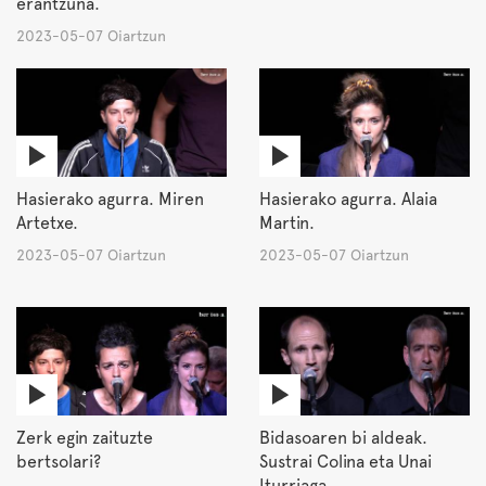
erantzuna.
2023-05-07 Oiartzun
Hasierako agurra. Miren
Hasierako agurra. Alaia
Artetxe.
Martin.
2023-05-07 Oiartzun
2023-05-07 Oiartzun
Zerk egin zaituzte
Bidasoaren bi aldeak.
bertsolari?
Sustrai Colina eta Unai
Iturriaga.