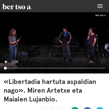
Togg
navi
«Libertadia hartuta aspaldian
nago». Miren Artetxe eta
Maialen Lujanbio.