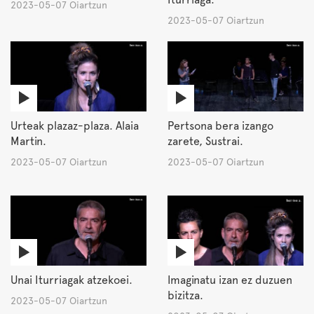
2023-05-07 Oiartzun
2023-05-07 Oiartzun
Urteak plazaz-plaza. Alaia
Pertsona bera izango
Martin.
zarete, Sustrai.
2023-05-07 Oiartzun
2023-05-07 Oiartzun
Unai Iturriagak atzekoei.
Imaginatu izan ez duzuen
bizitza.
2023-05-07 Oiartzun