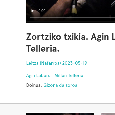
Zortziko txikia. Agin
Telleria.
Leitza (Nafarroa) 2023-05-19
Agin Laburu
Millan Telleria
Doinua:
Gizona da zoroa