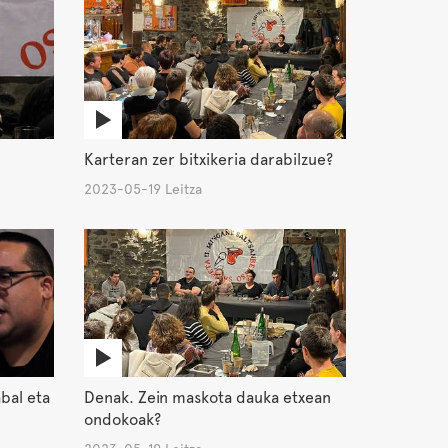
Karteran zer bitxikeria darabilzue?
2023-05-19 Leitza
abal eta
Denak. Zein maskota dauka etxean
ondokoak?