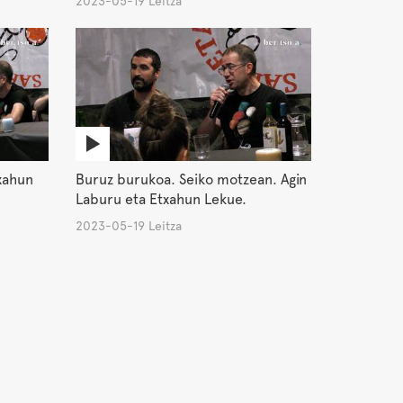
2023-05-19 Leitza
xahun
Buruz burukoa. Seiko motzean. Agin
Laburu eta Etxahun Lekue.
2023-05-19 Leitza