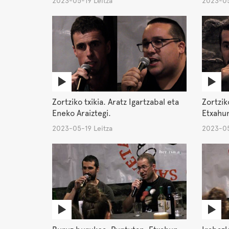
2023-05-19 Leitza
2023-05
Zortziko txikia. Aratz Igartzabal eta
Zortzik
Eneko Araiztegi.
Etxahu
2023-05-19 Leitza
2023-05