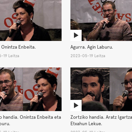
 Onintza Enbeita.
Agurra. Agin Laburu.
-19 Leitza
2023-05-19 Leitza
o handia. Onintza Enbeita eta
Zortziko handia. Aratz Igartz
buru.
Etxahun Lekue.