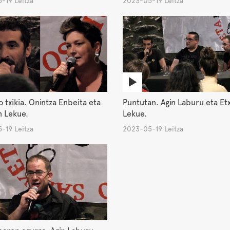
-19 Leitza
2023-05-19 Leitza
Puntutan. Agin Laburu eta Et
o txikia. Onintza Enbeita eta
Lekue.
n Lekue.
2023-05-19 Leitza
-19 Leitza