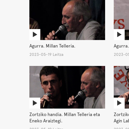
Agurra.
Agurra. Millan Telleria.
2023-05
2023-05-19 Leitza
Zortziko handia. Millan Telleria eta
Zortzik
Eneko Araiztegi.
Agin La