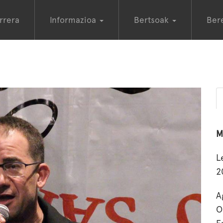
rrera
Informazioa
Bertsoak
Ber
M
L
2
A
O