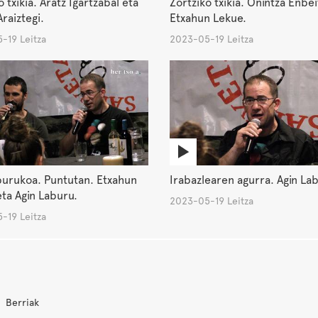
o txikia. Aratz Igartzabal eta
Zortziko txikia. Onintza Enbei
raiztegi.
Etxahun Lekue.
-19 Leitza
2023-05-19 Leitza
burukoa. Puntutan. Etxahun
Irabazlearen agurra. Agin La
ta Agin Laburu.
2023-05-19 Leitza
-19 Leitza
Berriak