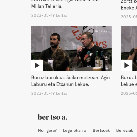
Zortzik
Millan Telleria.
Eneko A
2023-05-19 Leitza
2023-05
Buruz burukoa. Seiko motzean. Agin
Buruz 
Laburu eta Etxahun Lekue.
Lekue e
2023-05-19 Leitza
2023-05
Nor gara?
Lege oharra
Bertsoak
Bereziak