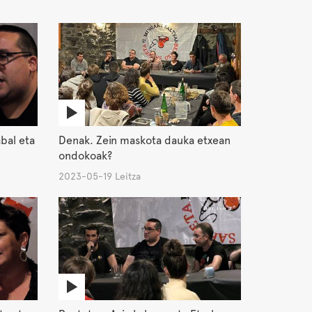
abal eta
Denak. Zein maskota dauka etxean
ondokoak?
2023-05-19 Leitza