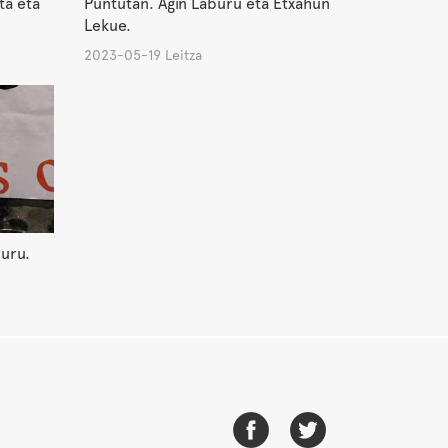
Puntutan. Agin Laburu eta Etxahun
ta eta
Lekue.
2023-05-19 Leitza
buru.