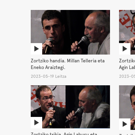
Zortziko handia. Millan Telleria eta
Zortzik
Eneko Araiztegi.
Agin La
2023-05-19 Leitza
2023-05
Zortziko txikia. Agin Laburu eta