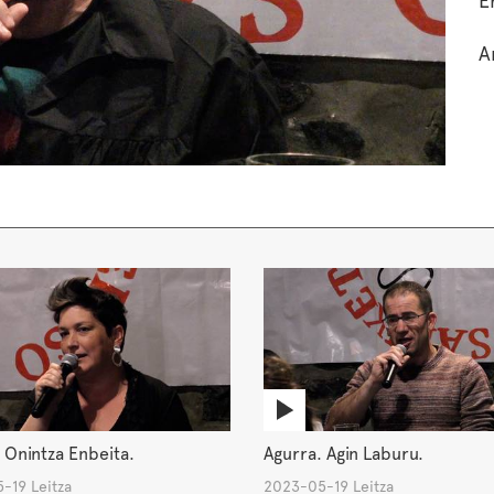
E
A
 Onintza Enbeita.
Agurra. Agin Laburu.
-19 Leitza
2023-05-19 Leitza