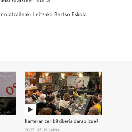
neko Araiztegi "Korta"
ntolatzaileak: Leitzako Bertso Eskola
Karteran zer bitxikeria darabilzue?
2023-05-19 Leitza