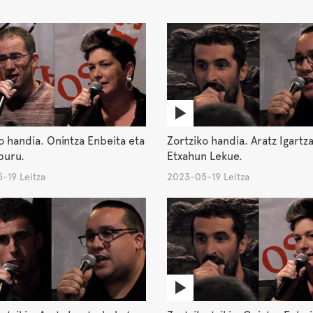
o handia. Onintza Enbeita eta
Zortziko handia. Aratz Igartz
buru.
Etxahun Lekue.
-19 Leitza
2023-05-19 Leitza