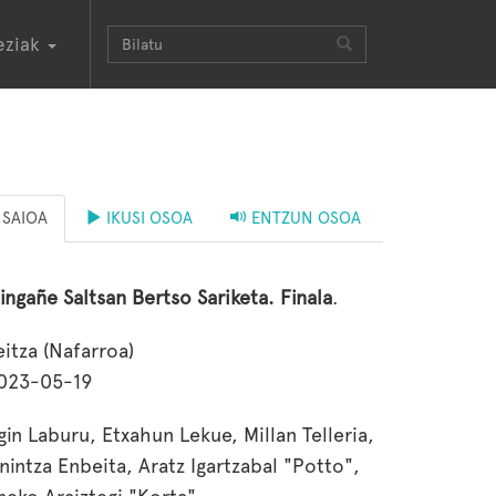
eziak
SAIOA
IKUSI OSOA
ENTZUN OSOA
ingañe Saltsan Bertso Sariketa. Finala
.
eitza (Nafarroa)
023-05-19
gin Laburu, Etxahun Lekue, Millan Telleria,
nintza Enbeita, Aratz Igartzabal "Potto",