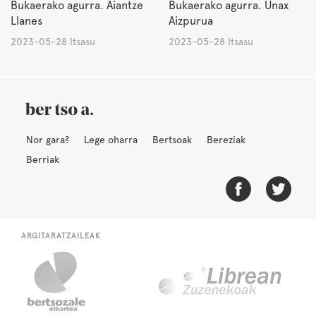
Bukaerako agurra. Aiantze
Bukaerako agurra. Unax
Llanes
Aizpurua
2023-05-28 Itsasu
2023-05-28 Itsasu
Nor gara?
Lege oharra
Bertsoak
Bereziak
Berriak
ARGITARATZAILEAK