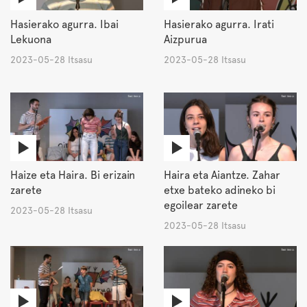
Hasierako agurra. Ibai
Hasierako agurra. Irati
Lekuona
Aizpurua
2023-05-28 Itsasu
2023-05-28 Itsasu
Haize eta Haira. Bi erizain
Haira eta Aiantze. Zahar
zarete
etxe bateko adineko bi
egoilear zarete
2023-05-28 Itsasu
2023-05-28 Itsasu