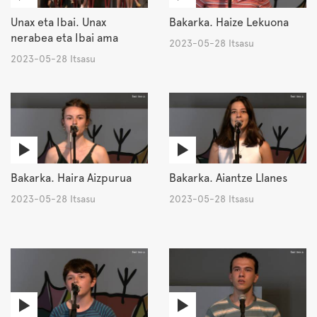
Unax eta Ibai. Unax
Bakarka. Haize Lekuona
nerabea eta Ibai ama
2023-05-28 Itsasu
2023-05-28 Itsasu
Bakarka. Haira Aizpurua
Bakarka. Aiantze Llanes
2023-05-28 Itsasu
2023-05-28 Itsasu