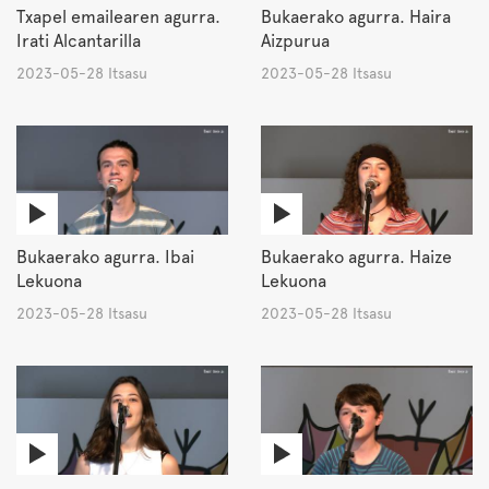
Txapel emailearen agurra.
Bukaerako agurra. Haira
Irati Alcantarilla
Aizpurua
2023-05-28 Itsasu
2023-05-28 Itsasu
Bukaerako agurra. Ibai
Bukaerako agurra. Haize
Lekuona
Lekuona
2023-05-28 Itsasu
2023-05-28 Itsasu