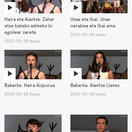
Haira eta Aiantze. Zahar
Unax eta Ibai. Unax
etxe bateko adineko bi
nerabea eta Ibai ama
egoilear zarete
2023-05-28 Itsasu
2023-05-28 Itsasu
Bakarka. Haira Aizpurua
Bakarka. Aiantze Llanes
2023-05-28 Itsasu
2023-05-28 Itsasu