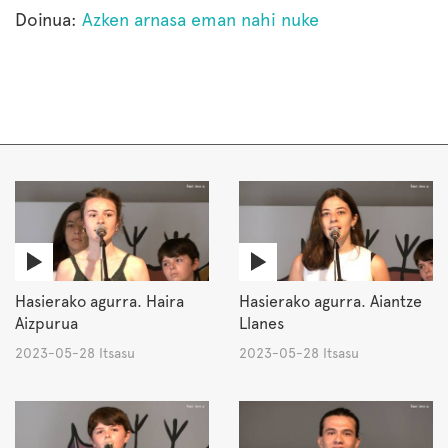
Doinua:
Azken arnasa eman nahi nuke
Hasierako agurra. Haira
Hasierako agurra. Aiantze
Aizpurua
Llanes
2023-05-28 Itsasu
2023-05-28 Itsasu