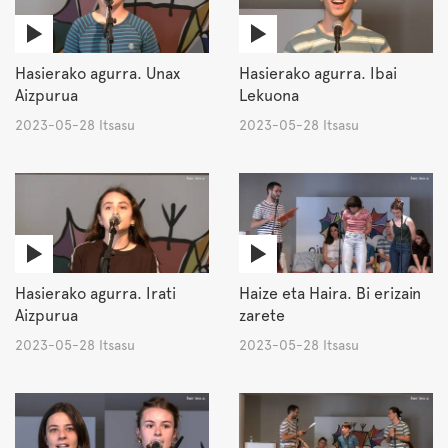
Hasierako agurra. Unax
Hasierako agurra. Ibai
Aizpurua
Lekuona
2023-05-28 Itsasu
2023-05-28 Itsasu
Hasierako agurra. Irati
Haize eta Haira. Bi erizain
Aizpurua
zarete
2023-05-28 Itsasu
2023-05-28 Itsasu