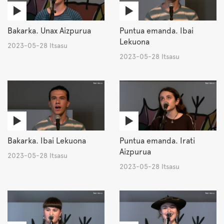
Bakarka. Unax Aizpurua
Puntua emanda. Ibai
Lekuona
2023-05-28 Itsasu
2023-05-28 Itsasu
Bakarka. Ibai Lekuona
Puntua emanda. Irati
Aizpurua
2023-05-28 Itsasu
2023-05-28 Itsasu