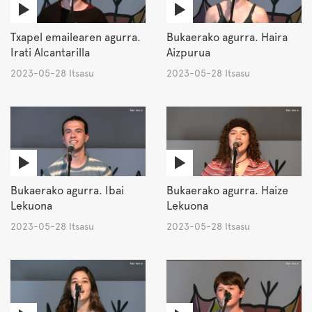
Txapel emailearen agurra.
Bukaerako agurra. Haira
Irati Alcantarilla
Aizpurua
2023-05-28 Itsasu
2023-05-28 Itsasu
Bukaerako agurra. Ibai
Bukaerako agurra. Haize
Lekuona
Lekuona
2023-05-28 Itsasu
2023-05-28 Itsasu