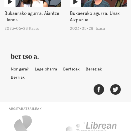
Bukaerako agurra. Aiantze
Bukaerako agurra. Unax
Llanes
Aizpurua
2023-05-28 Itsasu
2023-05-28 Itsasu
Nor gara?
Lege oharra
Bertsoak
Bereziak
Berriak
ARGITARATZAILEAK