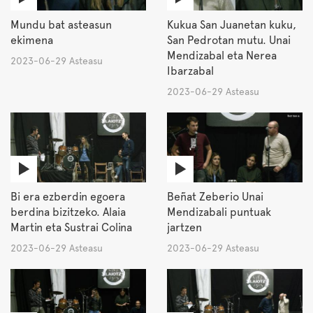
Mundu bat asteasun
Kukua San Juanetan kuku,
ekimena
San Pedrotan mutu. Unai
Mendizabal eta Nerea
2023-06-29 Asteasu
Ibarzabal
2023-06-29 Asteasu
Bi era ezberdin egoera
Beñat Zeberio Unai
berdina bizitzeko. Alaia
Mendizabali puntuak
Martin eta Sustrai Colina
jartzen
2023-06-29 Asteasu
2023-06-29 Asteasu