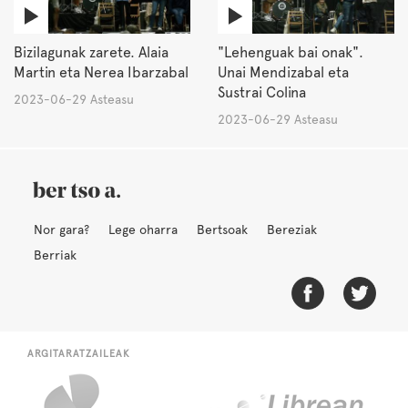
Bizilagunak zarete. Alaia
"Lehenguak bai onak".
Martin eta Nerea Ibarzabal
Unai Mendizabal eta
Sustrai Colina
2023-06-29 Asteasu
2023-06-29 Asteasu
Nor gara?
Lege oharra
Bertsoak
Bereziak
Berriak
ARGITARATZAILEAK