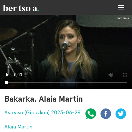
Togg
navi
Bakarka. Alaia Martin
Asteasu (Gipuzkoa) 2023-06-29
Alaia Martin