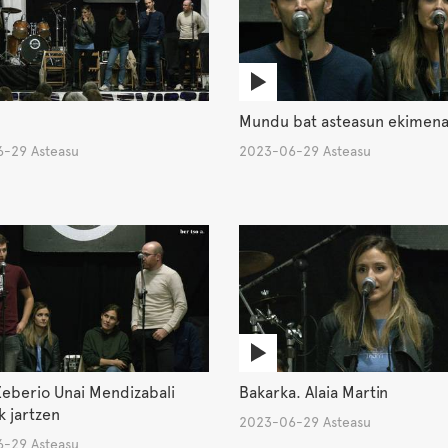
Mundu bat asteasun ekimen
-29 Asteasu
2023-06-29 Asteasu
eberio Unai Mendizabali
Bakarka. Alaia Martin
 jartzen
2023-06-29 Asteasu
-29 Asteasu