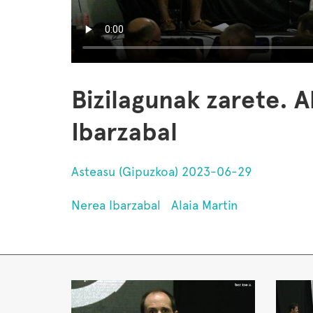
Bizilagunak zarete. A
Ibarzabal
Asteasu (Gipuzkoa) 2023-06-29
Nerea Ibarzabal
Alaia Martin