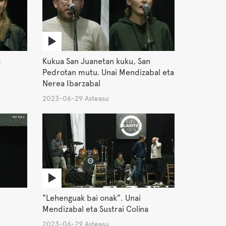
a
Kukua San Juanetan kuku, San
Pedrotan mutu. Unai Mendizabal eta
Nerea Ibarzabal
2023-06-29 Asteasu
"Lehenguak bai onak". Unai
Mendizabal eta Sustrai Colina
2023-06-29 Asteasu