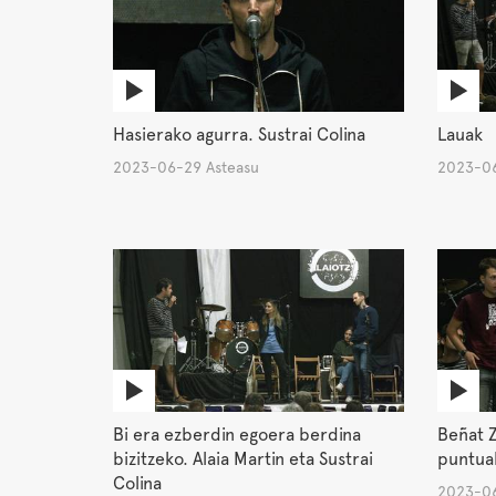
Hasierako agurra. Sustrai Colina
Lauak
2023-06-29 Asteasu
2023-06
Bi era ezberdin egoera berdina
Beñat Z
bizitzeko. Alaia Martin eta Sustrai
puntuak
Colina
2023-06