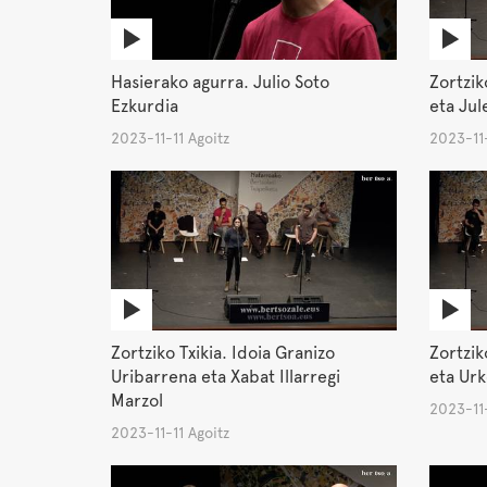
Hasierako agurra. Julio Soto
Zortzik
Ezkurdia
eta Jul
2023-11-11 Agoitz
2023-11-
Zortziko Txikia. Idoia Granizo
Zortziko
Uribarrena eta Xabat Illarregi
eta Urk
Marzol
2023-11-
2023-11-11 Agoitz