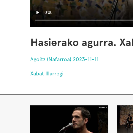
Hasierako agurra. Xab
Agoitz (Nafarroa) 2023-11-11
Xabat Illarregi