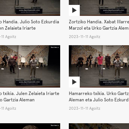
o Handia. Julio Soto Ezkurdia
Zortziko Handia. Xabat Illarr
en Zelaieta Iriarte
Marzol eta Urko Gartzia Ale
11 Agoitz
2023-11-11 Agoitz
 txikia. Julen Zelaieta Iriarte
Hamarreko txikia. Urko Gartz
o Gartzia Aleman
Aleman eta Julio Soto Ezkurd
11 Agoitz
2023-11-11 Agoitz