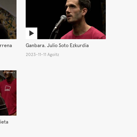
arrena
Ganbara. Julio Soto Ezkurdia
2023-11-11 Agoitz
ieta