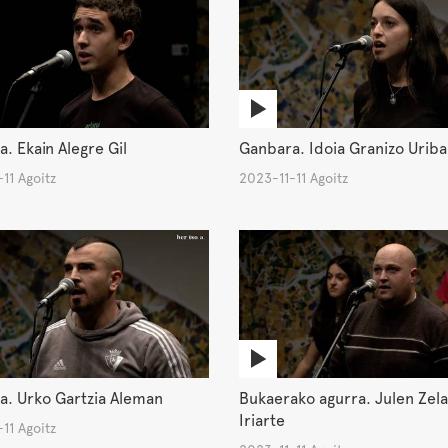
. Ekain Alegre Gil
Ganbara. Idoia Granizo Urib
11 Agoitz
2023-11-11 Agoitz
a. Urko Gartzia Aleman
Bukaerako agurra. Julen Zela
Iriarte
11 Agoitz