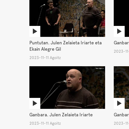
Puntutan. Julen Zelaieta Iriarte eta
Ganbara
Ekain Alegre Gil
2023-11-
2023-11-11 Agoitz
Ganbara. Julen Zelaieta Iriarte
Ganbar
2023-11-11 Agoitz
2023-11-