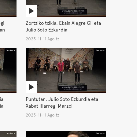
egi
Zortziko txikia. Ekain Alegre Gil eta
man
Julio Soto Ezkurdia
2023-11-11 Agoitz
ia
Puntutan. Julio Soto Ezkurdia eta
ia
Xabat Illarregi Marzol
2023-11-11 Agoitz