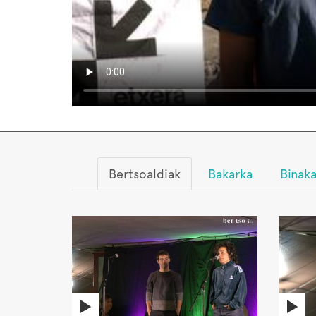
Bertsoaldiak
Bakarka
Binak