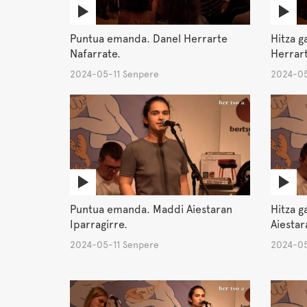
Puntua emanda. Danel Herrarte
Hitza g
Nafarrate.
Herrart
2024-05-11 Senpere
2024-05
Puntua emanda. Maddi Aiestaran
Hitza g
Iparragirre.
Aiestar
2024-05-11 Senpere
2024-05