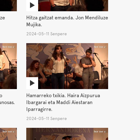
ze
Hitza gaitzat emanda. Jon Mendiluze
Mujika.
2024-05-11 Senpere
o
Hamarreko txikia. Haira Aizpurua
unosas.
Ibargarai eta Maddi Aiestaran
Iparragirre.
2024-05-11 Senpere