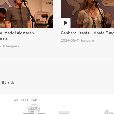
a. Maddi Aiestaran
Ganbara. Irantzu Idoate Funo
irre.
2024-05-11 Senpere
-11 Senpere
Berriak
LAGUNTZAILEAK