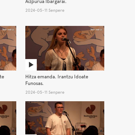
Aizpurua Ibargarai.
2024-05-11 Senpere
te
Hitza emanda. Irantzu Idoate
Funosas.
2024-05-11 Senpere