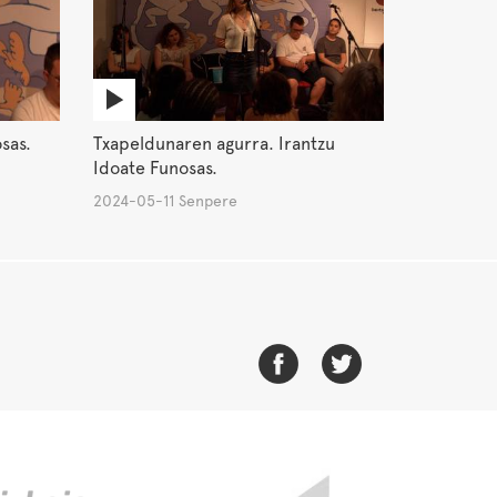
sas.
Txapeldunaren agurra. Irantzu
Idoate Funosas.
2024-05-11 Senpere