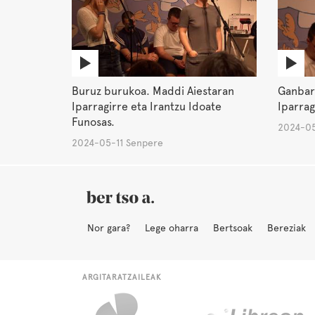
Buruz burukoa. Maddi Aiestaran
Ganbar
Iparragirre eta Irantzu Idoate
Iparrag
Funosas.
2024-05
2024-05-11 Senpere
Nor gara?
Lege oharra
Bertsoak
Bereziak
ARGITARATZAILEAK