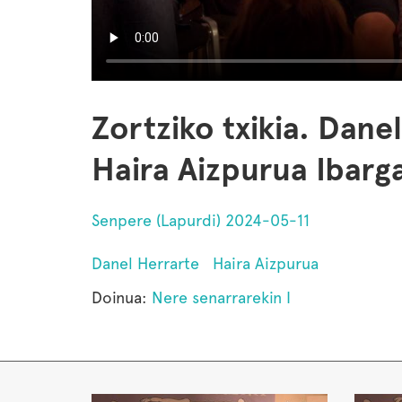
Zortziko txikia. Dane
Haira Aizpurua Ibarga
Senpere (Lapurdi) 2024-05-11
Danel Herrarte
Haira Aizpurua
Doinua:
Nere senarrarekin I