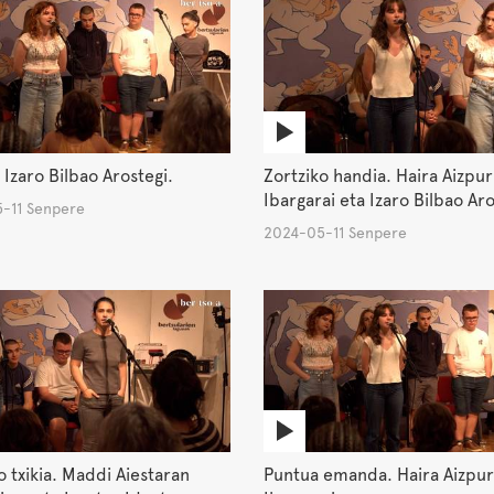
 Izaro Bilbao Arostegi.
Zortziko handia. Haira Aizpu
Ibargarai eta Izaro Bilbao Aro
-11 Senpere
2024-05-11 Senpere
o txikia. Maddi Aiestaran
Puntua emanda. Haira Aizpu