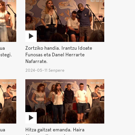
rua
Zortziko handia. Irantzu Idoate
stegi.
Funosas eta Danel Herrarte
Nafarrate.
2024-05-11 Senpere
rua
Hitza gaitzat emanda. Haira