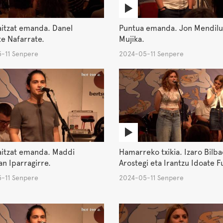
aitzat emanda. Danel
Puntua emanda. Jon Mendilu
e Nafarrate.
Mujika.
-11 Senpere
2024-05-11 Senpere
aitzat emanda. Maddi
Hamarreko txikia. Izaro Bilba
an Iparragirre.
Arostegi eta Irantzu Idoate F
-11 Senpere
2024-05-11 Senpere