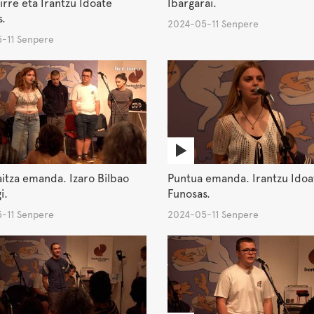
irre eta Irantzu Idoate
Ibargarai.
.
2024-05-11 Senpere
-11 Senpere
aitza emanda. Izaro Bilbao
Puntua emanda. Irantzu Idoa
i.
Funosas.
-11 Senpere
2024-05-11 Senpere