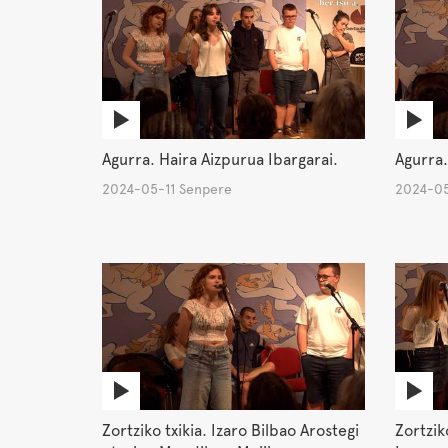
Agurra. Haira Aizpurua Ibargarai.
Agurra.
2024-05-11 Senpere
2024-05
Zortziko txikia. Izaro Bilbao Arostegi
Zortzik