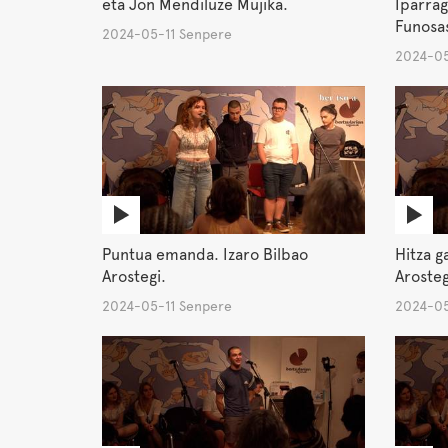
eta Jon Mendiluze Mujika.
Iparrag
Funosas
2024-05-11 Senpere
2024-05
Puntua emanda. Izaro Bilbao
Hitza g
Arostegi.
Arosteg
2024-05-11 Senpere
2024-05