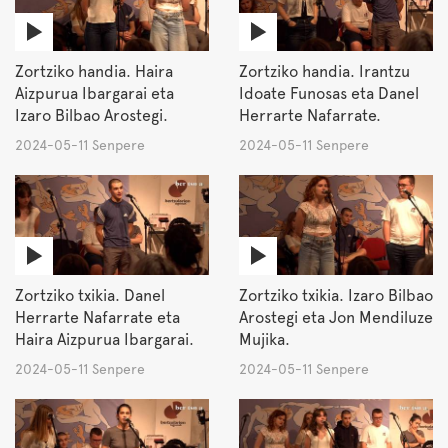
Zortziko handia. Haira
Zortziko handia. Irantzu
Aizpurua Ibargarai eta
Idoate Funosas eta Danel
Izaro Bilbao Arostegi.
Herrarte Nafarrate.
2024-05-11 Senpere
2024-05-11 Senpere
Zortziko txikia. Danel
Zortziko txikia. Izaro Bilbao
Herrarte Nafarrate eta
Arostegi eta Jon Mendiluze
Haira Aizpurua Ibargarai.
Mujika.
2024-05-11 Senpere
2024-05-11 Senpere