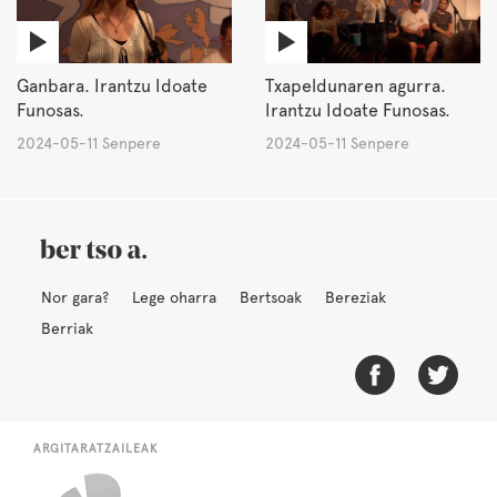
Ganbara. Irantzu Idoate
Txapeldunaren agurra.
Funosas.
Irantzu Idoate Funosas.
2024-05-11 Senpere
2024-05-11 Senpere
Nor gara?
Lege oharra
Bertsoak
Bereziak
Berriak
ARGITARATZAILEAK