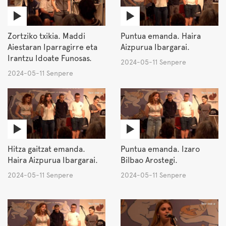
Zortziko txikia. Maddi
Puntua emanda. Haira
Aiestaran Iparragirre eta
Aizpurua Ibargarai.
Irantzu Idoate Funosas.
2024-05-11 Senpere
2024-05-11 Senpere
Hitza gaitzat emanda.
Puntua emanda. Izaro
Haira Aizpurua Ibargarai.
Bilbao Arostegi.
2024-05-11 Senpere
2024-05-11 Senpere