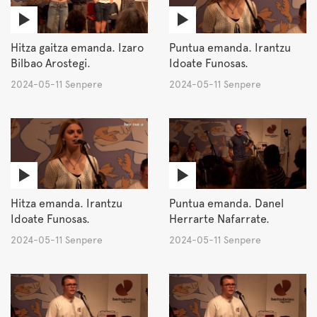
Hitza gaitza emanda. Izaro
Puntua emanda. Irantzu
Bilbao Arostegi.
Idoate Funosas.
2024-05-11 Senpere
2024-05-11 Senpere
Hitza emanda. Irantzu
Puntua emanda. Danel
Idoate Funosas.
Herrarte Nafarrate.
2024-05-11 Senpere
2024-05-11 Senpere