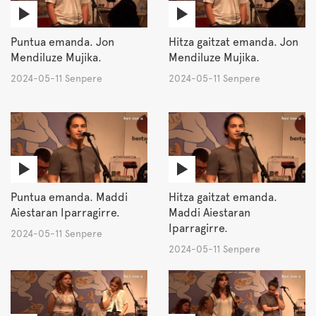
Puntua emanda. Jon
Hitza gaitzat emanda. Jon
Mendiluze Mujika.
Mendiluze Mujika.
2024-05-11 Senpere
2024-05-11 Senpere
Puntua emanda. Maddi
Hitza gaitzat emanda.
Aiestaran Iparragirre.
Maddi Aiestaran
Iparragirre.
2024-05-11 Senpere
2024-05-11 Senpere