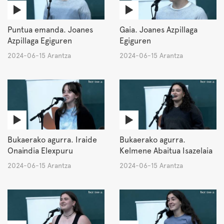
Puntua emanda. Joanes
Gaia. Joanes Azpillaga
Azpillaga Egiguren
Egiguren
2024-06-15 Arantza
2024-06-15 Arantza
Bukaerako agurra. Iraide
Bukaerako agurra.
Onaindia Elexpuru
Kelmene Abaitua Isazelaia
2024-06-15 Arantza
2024-06-15 Arantza