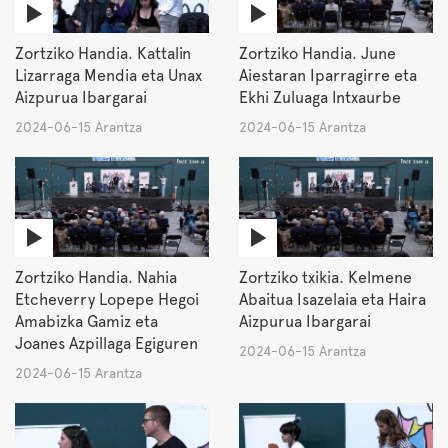
Zortziko Handia. Kattalin
Zortziko Handia. June
Lizarraga Mendia eta Unax
Aiestaran Iparragirre eta
Aizpurua Ibargarai
Ekhi Zuluaga Intxaurbe
2024-06-15 Arantza
2024-06-15 Arantza
Zortziko Handia. Nahia
Zortziko txikia. Kelmene
Etcheverry Lopepe Hegoi
Abaitua Isazelaia eta Haira
Amabizka Gamiz eta
Aizpurua Ibargarai
Joanes Azpillaga Egiguren
2024-06-15 Arantza
2024-06-15 Arantza