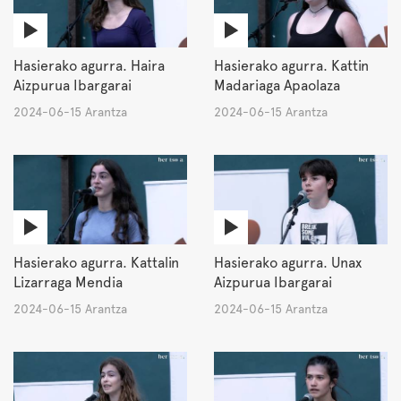
Hasierako agurra. Haira
Hasierako agurra. Kattin
Aizpurua Ibargarai
Madariaga Apaolaza
2024-06-15 Arantza
2024-06-15 Arantza
Hasierako agurra. Kattalin
Hasierako agurra. Unax
Lizarraga Mendia
Aizpurua Ibargarai
2024-06-15 Arantza
2024-06-15 Arantza