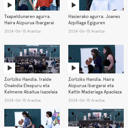
Txapeldunaren agurra.
Hasierako agurra. Joanes
Haira Aizpurua Ibargarai
Azpillaga Egiguren
2024-06-15 Arantza
2024-06-15 Arantza
Zortziko Handia. Iraide
Zortziko Handia. Haira
Onaindia Elexpuru eta
Aizpurua Ibargarai eta
Kelmene Abaitua Isazelaia
Kattin Madariaga Apaolaza
2024-06-15 Arantza
2024-06-15 Arantza