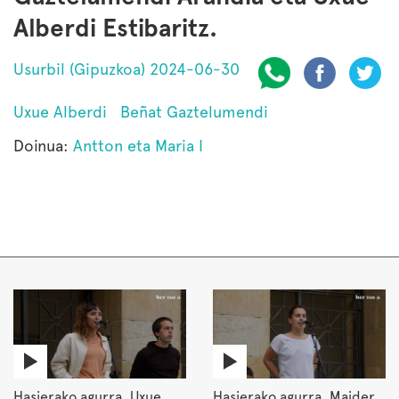
Alberdi Estibaritz.
Usurbil (Gipuzkoa) 2024-06-30
Uxue Alberdi
Beñat Gaztelumendi
Doinua:
Antton eta Maria I
Hasierako agurra. Uxue
Hasierako agurra. Maider