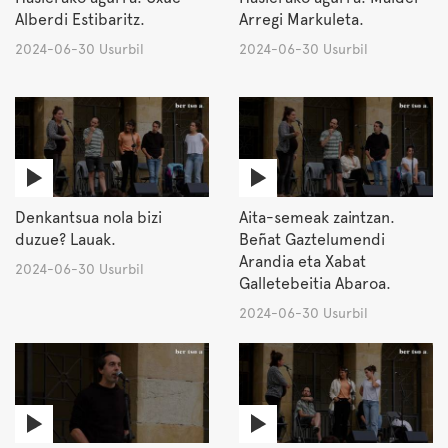
Alberdi Estibaritz.
Arregi Markuleta.
2024-06-30 Usurbil
2024-06-30 Usurbil
Denkantsua nola bizi
Aita-semeak zaintzan.
duzue? Lauak.
Beñat Gaztelumendi
Arandia eta Xabat
2024-06-30 Usurbil
Galletebeitia Abaroa.
2024-06-30 Usurbil