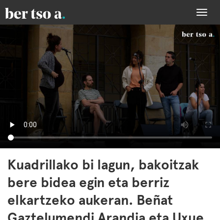
Togg
navi
Kuadrillako bi lagun, bakoitzak
bere bidea egin eta berriz
elkartzeko aukeran. Beñat
Gaztelumendi Arandia eta Uxue