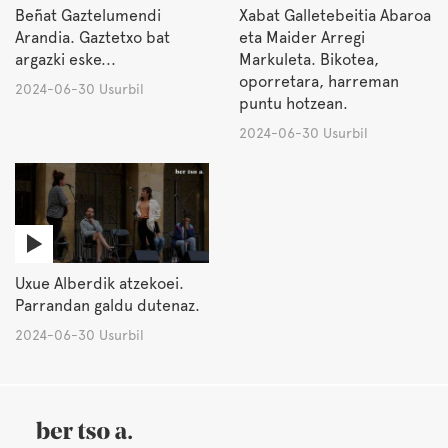
Beñat Gaztelumendi
Xabat Galletebeitia Abaroa
Arandia. Gaztetxo bat
eta Maider Arregi
argazki eske...
Markuleta. Bikotea,
oporretara, harreman
2024-06-30 Usurbil
puntu hotzean.
2024-06-30 Usurbil
Uxue Alberdik atzekoei.
Parrandan galdu dutenaz.
2024-06-30 Usurbil