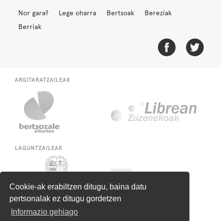
Nor gara?
Lege oharra
Bertsoak
Bereziak
Berriak
ARGITARATZAILEAK
LAGUNTZAILEAK
Cookie-ak erabiltzen ditugu, baina datu
pertsonalak ez ditugu gordetzen
Informazio gehiago