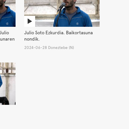
Julio
Julio Soto Ezkurdia. Baikortasuna
gunaren
nondik.
2024-06-28 Doneztebe (N)