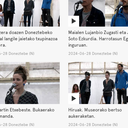
tzera doazen Doneztebeko
Maialen Lujanbio Zugasti eta 
al langile jaietako txupinazoa
Soto Ezkurdia. Harrotasun E
ra.
inguruan.
-28 Doneztebe (N)
2024-06-28 Doneztebe (N)
artin Etxebeste. Bukaerako
Hiruak. Museorako bertso
emanda.
aukeraketan.
-28 Doneztebe (N)
2024-06-28 Doneztebe (N)