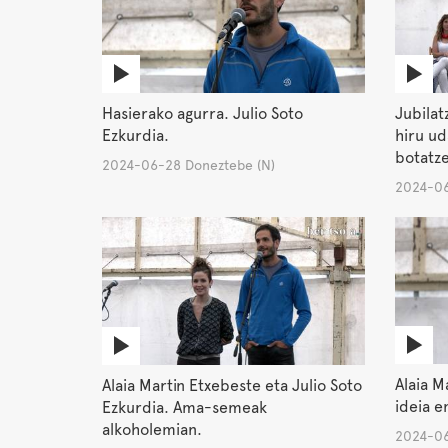
Hasierako agurra. Julio Soto
Jubila
Ezkurdia.
hiru ud
botatze
2024-06-28 Doneztebe (N)
2024-06
Alaia M
Alaia Martin Etxebeste eta Julio Soto
ideia 
Ezkurdia. Ama-semeak
alkoholemian.
2024-06