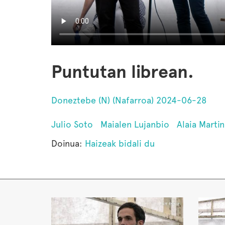
Puntutan librean.
Doneztebe (N) (Nafarroa) 2024-06-28
Julio Soto
Maialen Lujanbio
Alaia Martin
Doinua:
Haizeak bidali du