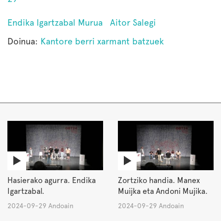
Endika Igartzabal Murua
Aitor Salegi
Doinua:
Kantore berri xarmant batzuek
Hasierako agurra. Endika
Zortziko handia. Manex
Igartzabal.
Muijka eta Andoni Mujika.
2024-09-29 Andoain
2024-09-29 Andoain