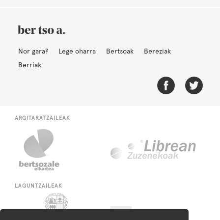
Nor gara?
Lege oharra
Bertsoak
Bereziak
Berriak
ARGITARATZAILEAK
LAGUNTZAILEAK