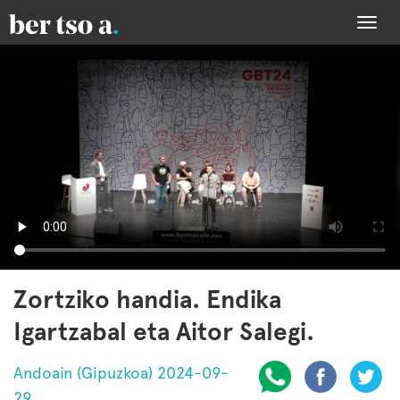
Togg
navi
Zortziko handia. Endika
Igartzabal eta Aitor Salegi.
Andoain (Gipuzkoa) 2024-09-
29