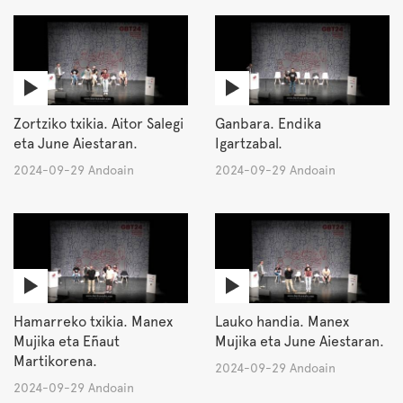
Zortziko txikia. Aitor Salegi
Ganbara. Endika
eta June Aiestaran.
Igartzabal.
2024-09-29 Andoain
2024-09-29 Andoain
Hamarreko txikia. Manex
Lauko handia. Manex
Mujika eta Eñaut
Mujika eta June Aiestaran.
Martikorena.
2024-09-29 Andoain
2024-09-29 Andoain