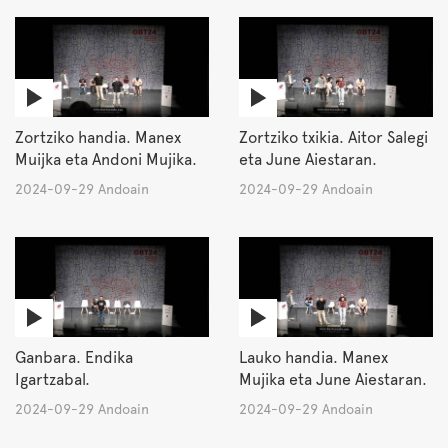
Zortziko handia. Manex
Zortziko txikia. Aitor Salegi
Muijka eta Andoni Mujika.
eta June Aiestaran.
2024-09-29 Andoain
2024-09-29 Andoain
Ganbara. Endika
Lauko handia. Manex
Igartzabal.
Mujika eta June Aiestaran.
2024-09-29 Andoain
2024-09-29 Andoain