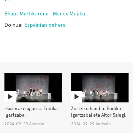
Eñaut Martikorena
Manex Mujika
Doinua:
Espainian behera
Hasierako agurra. Endika
Zortziko handia. Endika
Igartzabal.
Igartzabal eta Aitor Salegi.
2024-09-29 Andoain
2024-09-29 Andoain