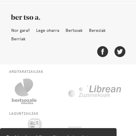
Nor gara?
Lege oharra
Bertsoak
Bereziak
Berriak
ARGITARATZAILEAK
LAGUNTZAILEAK