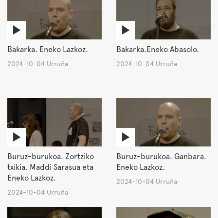
Bakarka. Eneko Lazkoz.
Bakarka.Eneko Abasolo.
2024-10-04 Urruña
2024-10-04 Urruña
Buruz-burukoa. Zortziko
Buruz-burukoa. Ganbara.
txikia. Maddi Sarasua eta
Eneko Lazkoz.
Eneko Lazkoz.
2024-10-04 Urruña
2024-10-04 Urruña