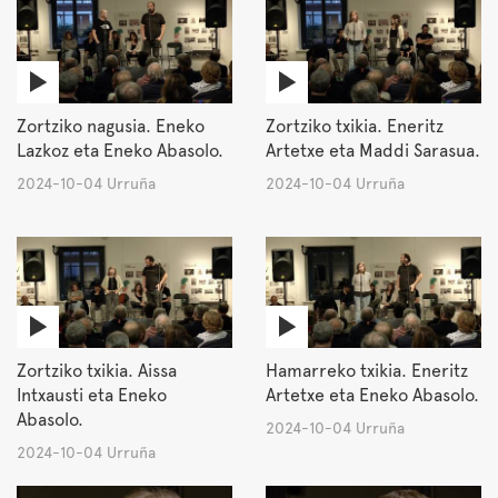
Zortziko nagusia. Eneko
Zortziko txikia. Eneritz
Lazkoz eta Eneko Abasolo.
Artetxe eta Maddi Sarasua.
2024-10-04 Urruña
2024-10-04 Urruña
Zortziko txikia. Aissa
Hamarreko txikia. Eneritz
Intxausti eta Eneko
Artetxe eta Eneko Abasolo.
Abasolo.
2024-10-04 Urruña
2024-10-04 Urruña