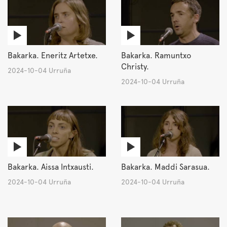
Bakarka. Eneritz Artetxe.
Bakarka. Ramuntxo
Christy.
2024-10-04 Urruña
2024-10-04 Urruña
Bakarka. Aissa Intxausti.
Bakarka. Maddi Sarasua.
2024-10-04 Urruña
2024-10-04 Urruña