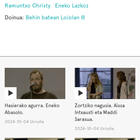
Ramuntxo Christy
Eneko Lazkoz
Doinua:
Behin batean Loiolan III
Hasierako agurra. Eneko
Zortziko nagusia. Aissa
Abasolo.
Intxausti eta Maddi
Sarasua.
2024-10-04 Urruña
2024-10-04 Urruña