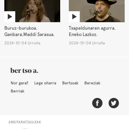
Buruz-burukoa.
Txapeldunaren agurra.
Ganbara.Maddi Sarasua.
Eneko Lazkoz.
2024-10-04 Urruña
2024-10-04 Urruña
Nor gara?
Lege oharra
Bertsoak
Bereziak
Berriak
ARGITARATZAILEAK