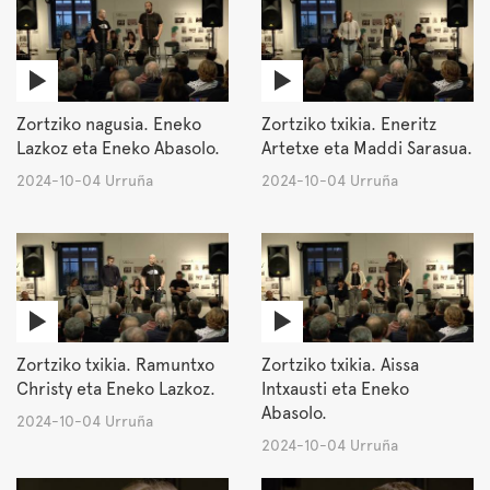
Zortziko nagusia. Eneko
Zortziko txikia. Eneritz
Lazkoz eta Eneko Abasolo.
Artetxe eta Maddi Sarasua.
2024-10-04 Urruña
2024-10-04 Urruña
Zortziko txikia. Ramuntxo
Zortziko txikia. Aissa
Christy eta Eneko Lazkoz.
Intxausti eta Eneko
Abasolo.
2024-10-04 Urruña
2024-10-04 Urruña