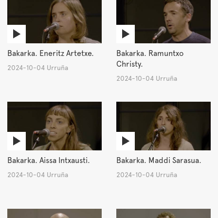
Bakarka. Eneritz Artetxe.
Bakarka. Ramuntxo
Christy.
2024-10-04 Urruña
2024-10-04 Urruña
Bakarka. Aissa Intxausti.
Bakarka. Maddi Sarasua.
2024-10-04 Urruña
2024-10-04 Urruña