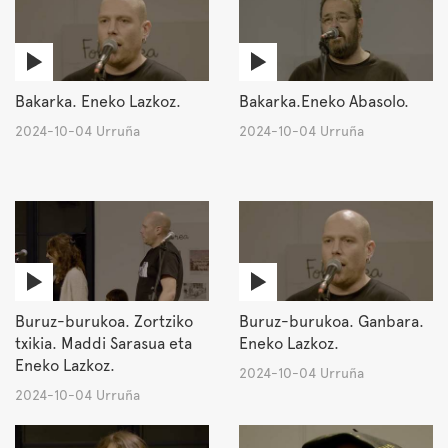
Bakarka. Eneko Lazkoz.
Bakarka.Eneko Abasolo.
2024-10-04 Urruña
2024-10-04 Urruña
Buruz-burukoa. Zortziko
Buruz-burukoa. Ganbara.
txikia. Maddi Sarasua eta
Eneko Lazkoz.
Eneko Lazkoz.
2024-10-04 Urruña
2024-10-04 Urruña