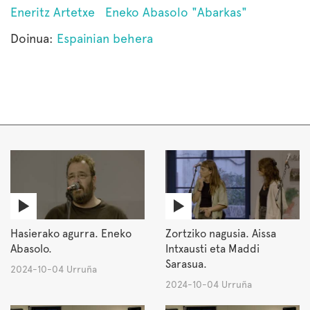
Eneritz Artetxe
Eneko Abasolo "Abarkas"
Doinua:
Espainian behera
Hasierako agurra. Eneko
Zortziko nagusia. Aissa
Abasolo.
Intxausti eta Maddi
Sarasua.
2024-10-04 Urruña
2024-10-04 Urruña