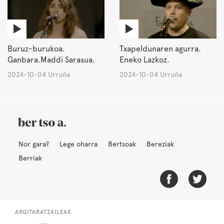
Buruz-burukoa.
Txapeldunaren agurra.
Ganbara.Maddi Sarasua.
Eneko Lazkoz.
2024-10-04 Urruña
2024-10-04 Urruña
Nor gara?
Lege oharra
Bertsoak
Bereziak
Berriak
ARGITARATZAILEAK