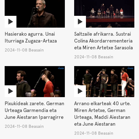
Hasierako agurra. Unai
Saltzaile afrikarra. Sustrai
Iturriaga Zugaza-Artaza
Colina Akordarrementeria
eta Miren Artetxe Sarasola
2024-11-08 Beasain
2024-11-08 Beasain
Pixukideak zarete. German
Arrano elkarteak 40 urte.
Urteaga Garmendia eta
Miren Artetxe, German
June Aiestaran Iparragirre
Urteaga, Maddi Aiestaran
eta June Aiestaran
2024-11-08 Beasain
2024-11-08 Beasain