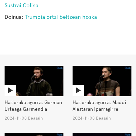
Sustrai Colina
Doinua:
Trumoia ortzi beltzean hoska
Hasierako agurra. German
Hasierako agurra. Maddi
Urteaga Garmendia
Aiestaran Iparragirre
2024-11-08 Beasain
2024-11-08 Beasain