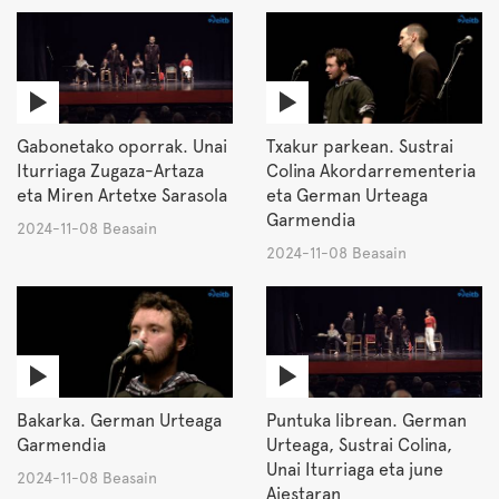
Gabonetako oporrak. Unai
Txakur parkean. Sustrai
Iturriaga Zugaza-Artaza
Colina Akordarrementeria
eta Miren Artetxe Sarasola
eta German Urteaga
Garmendia
2024-11-08 Beasain
2024-11-08 Beasain
Bakarka. German Urteaga
Puntuka librean. German
Garmendia
Urteaga, Sustrai Colina,
Unai Iturriaga eta june
2024-11-08 Beasain
Aiestaran