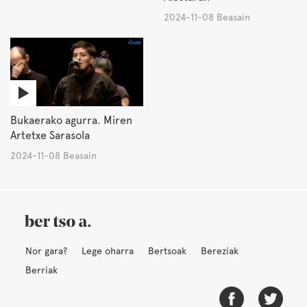
2024-11-08 Beasain
Bukaerako agurra. Miren
Artetxe Sarasola
2024-11-08 Beasain
Nor gara?
Lege oharra
Bertsoak
Bereziak
Berriak