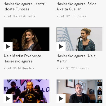
Hasierako agurra. Irantzu
Hasierako agurra. Saioa
Idoate Funosas
Alkaiza Guallar
2024-03-22 Azpeitia
2024-02-08 Iruñea
Alaia Martin Etxebeste.
Hasierako agurra. Alaia
Hasierako agurra.
Martin.
2024-01-14 Hendaia
2022-10-22 Elizondo