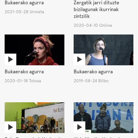
Bukaerako agurra
Zergatik jarri dituzte
bizilagunak ikurrinak
2021-05-28 Urnieta
zintzilik
2020-04-10 Online
Bukaerako agurra
Bukaerako agurra
2020-01-18 Tolosa
2019-08-24 Bilbo