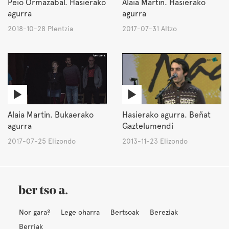
Peio Ormazabal. Hasierako
Alaia Martin. Hasierako
agurra
agurra
2018-10-28 Plentzia
2017-07-31 Altzo
Alaia Martin. Bukaerako
Hasierako agurra. Beñat
agurra
Gaztelumendi
2017-07-25 Elizondo
2013-11-23 Elizondo
Nor gara?
Lege oharra
Bertsoak
Bereziak
Berriak