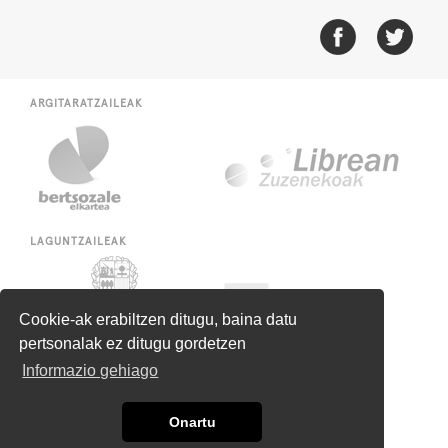
ARGITARATZAILEAK
LAGUNTZAILEAK
Cookie-ak erabiltzen ditugu, baina datu
pertsonalak ez ditugu gordetzen
Informazio gehiago
Onartu