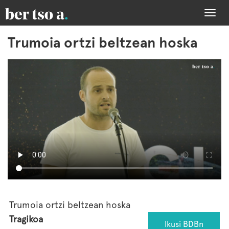
Togg
navi
Trumoia ortzi beltzean hoska
Trumoia ortzi beltzean hoska
Tragikoa
Ikusi BDBn