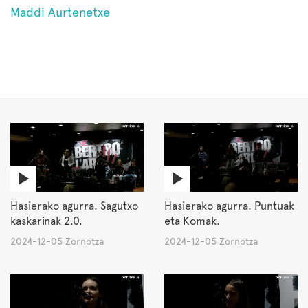
Maddi Aurtenetxe
Hasierako agurra. Sagutxo
Hasierako agurra. Puntuak
kaskarinak 2.0.
eta Komak.
2024-12-05 Zornotza
2024-12-05 Zornotza