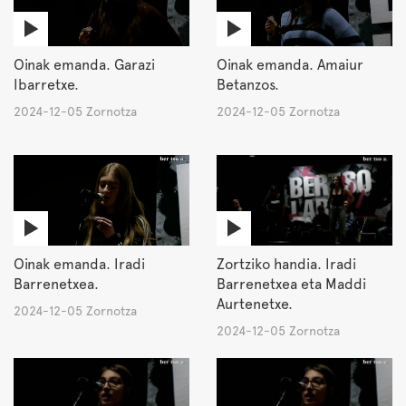
Oinak emanda. Garazi
Oinak emanda. Amaiur
Ibarretxe.
Betanzos.
2024-12-05 Zornotza
2024-12-05 Zornotza
Oinak emanda. Iradi
Zortziko handia. Iradi
Barrenetxea.
Barrenetxea eta Maddi
Aurtenetxe.
2024-12-05 Zornotza
2024-12-05 Zornotza