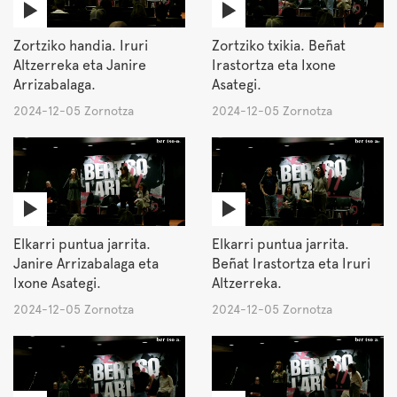
Zortziko handia. Iruri
Zortziko txikia. Beñat
Altzerreka eta Janire
Irastortza eta Ixone
Arrizabalaga.
Asategi.
2024-12-05 Zornotza
2024-12-05 Zornotza
Elkarri puntua jarrita.
Elkarri puntua jarrita.
Janire Arrizabalaga eta
Beñat Irastortza eta Iruri
Ixone Asategi.
Altzerreka.
2024-12-05 Zornotza
2024-12-05 Zornotza