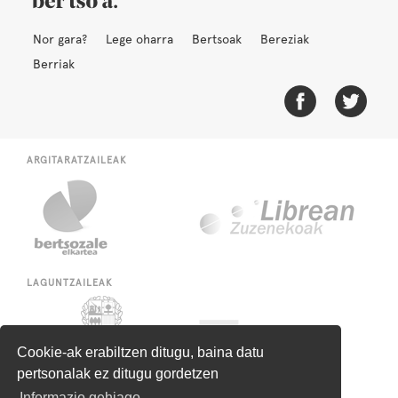
Nor gara?
Lege oharra
Bertsoak
Bereziak
Berriak
ARGITARATZAILEAK
LAGUNTZAILEAK
Cookie-ak erabiltzen ditugu, baina datu
pertsonalak ez ditugu gordetzen
Informazio gehiago