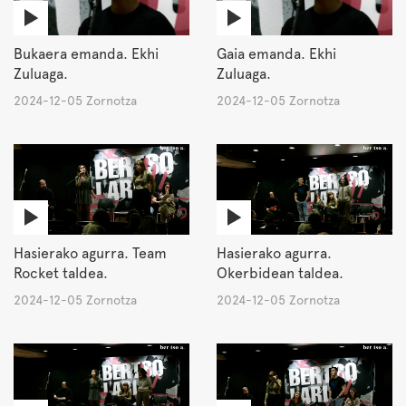
Bukaera emanda. Ekhi
Gaia emanda. Ekhi
Zuluaga.
Zuluaga.
2024-12-05 Zornotza
2024-12-05 Zornotza
Hasierako agurra. Team
Hasierako agurra.
Rocket taldea.
Okerbidean taldea.
2024-12-05 Zornotza
2024-12-05 Zornotza