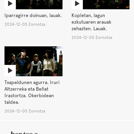
Iparragirre doinuan, lauak.
Kopletan, lagun
ezkutuaren arauak
2024-12-05 Zornotza
zehazten. Lauak.
2024-12-05 Zornotza
Txapeldunen agurra. Iruri
Altzerreka eta Beñat
Irastortza. Okerbidean
taldea.
2024-12-05 Zornotza