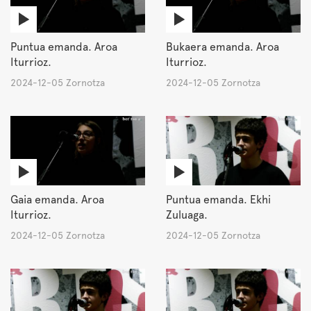
Puntua emanda. Aroa
Bukaera emanda. Aroa
Iturrioz.
Iturrioz.
2024-12-05 Zornotza
2024-12-05 Zornotza
Gaia emanda. Aroa
Puntua emanda. Ekhi
Iturrioz.
Zuluaga.
2024-12-05 Zornotza
2024-12-05 Zornotza