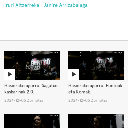
Iruri Altzerreka
Janire Arrizabalaga
Hasierako agurra. Sagutxo
Hasierako agurra. Puntuak
kaskarinak 2.0.
eta Komak.
2024-12-05 Zornotza
2024-12-05 Zornotza