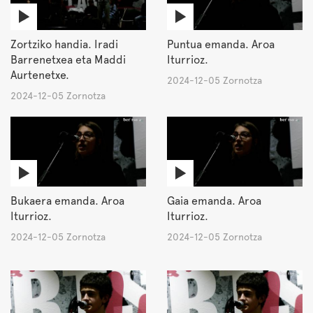
Zortziko handia. Iradi
Puntua emanda. Aroa
Barrenetxea eta Maddi
Iturrioz.
Aurtenetxe.
2024-12-05 Zornotza
2024-12-05 Zornotza
Bukaera emanda. Aroa
Gaia emanda. Aroa
Iturrioz.
Iturrioz.
2024-12-05 Zornotza
2024-12-05 Zornotza