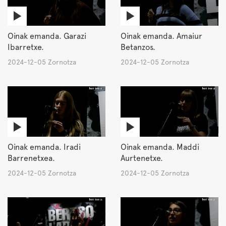
Oinak emanda. Garazi
Oinak emanda. Amaiur
Ibarretxe.
Betanzos.
2024-12-05 Zornotza
2024-12-05 Zornotza
Oinak emanda. Iradi
Oinak emanda. Maddi
Barrenetxea.
Aurtenetxe.
2024-12-05 Zornotza
2024-12-05 Zornotza