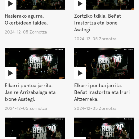
Hasierako agurra.
Zortziko txikia. Beñat
Okerbidean taldea.
Irastortza eta Ixone
Asategi.
2024-12-05 Zornotza
2024-12-05 Zornotza
Elkarri puntua jarrita.
Elkarri puntua jarrita.
Janire Arrizabalaga eta
Beñat Irastortza eta Iruri
Ixone Asategi.
Altzerreka.
2024-12-05 Zornotza
2024-12-05 Zornotza