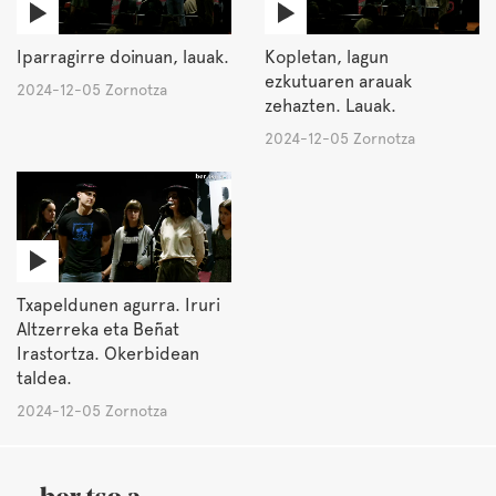
Iparragirre doinuan, lauak.
Kopletan, lagun
ezkutuaren arauak
2024-12-05 Zornotza
zehazten. Lauak.
2024-12-05 Zornotza
Txapeldunen agurra. Iruri
Altzerreka eta Beñat
Irastortza. Okerbidean
taldea.
2024-12-05 Zornotza