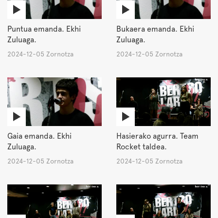
Puntua emanda. Ekhi
Bukaera emanda. Ekhi
Zuluaga.
Zuluaga.
2024-12-05 Zornotza
2024-12-05 Zornotza
Gaia emanda. Ekhi
Hasierako agurra. Team
Zuluaga.
Rocket taldea.
2024-12-05 Zornotza
2024-12-05 Zornotza