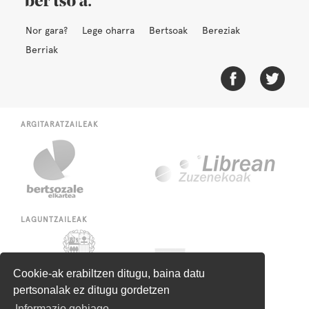
Nor gara?
Lege oharra
Bertsoak
Bereziak
Berriak
ARGITARATZAILEAK
LAGUNTZAILEAK
Cookie-ak erabiltzen ditugu, baina datu
pertsonalak ez ditugu gordetzen
Informazio gehiago