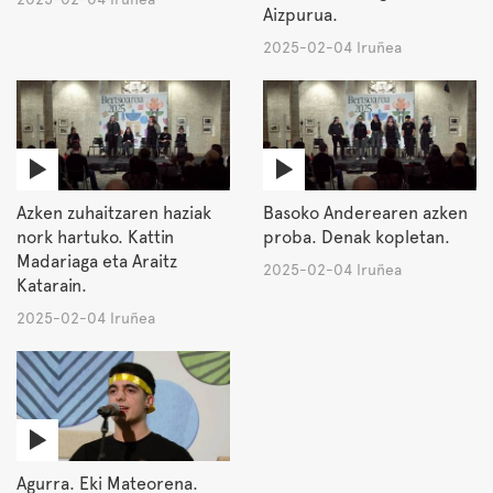
Aizpurua.
2025-02-04 Iruñea
Azken zuhaitzaren haziak
Basoko Anderearen azken
nork hartuko. Kattin
proba. Denak kopletan.
Madariaga eta Araitz
2025-02-04 Iruñea
Katarain.
2025-02-04 Iruñea
Agurra. Eki Mateorena.