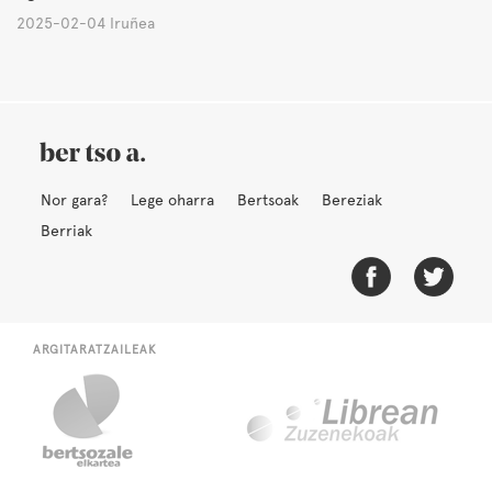
2025-02-04 Iruñea
Nor gara?
Lege oharra
Bertsoak
Bereziak
Berriak
ARGITARATZAILEAK