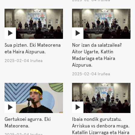
Sua pizten. Eki Mateorena
Nor izan da salatzailea?
eta Haira Aizpurua.
Aitor Ugarte, Kattin
Madariaga eta Haira
2025-02-04 Iruñea
Aizpurua.
2025-02-04 Iruñea
Gertukoei agurra. Eki
Ibaia nondik gurutzatu.
Mateorena.
Arriskua vs denbora muga.
Katallin Lizarraga eta Haira
2025-02-04 Iruñea