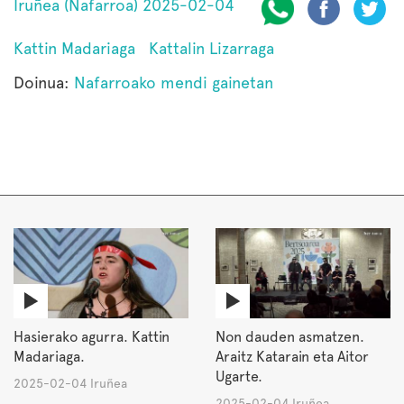
Iruñea (Nafarroa) 2025-02-04
Kattin Madariaga
Kattalin Lizarraga
Doinua:
Nafarroako mendi gainetan
Hasierako agurra. Kattin
Non dauden asmatzen.
Madariaga.
Araitz Katarain eta Aitor
Ugarte.
2025-02-04 Iruñea
2025-02-04 Iruñea