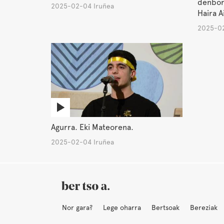
denbora
2025-02-04 Iruñea
Haira A
2025-02
Agurra. Eki Mateorena.
2025-02-04 Iruñea
Nor gara?
Lege oharra
Bertsoak
Bereziak