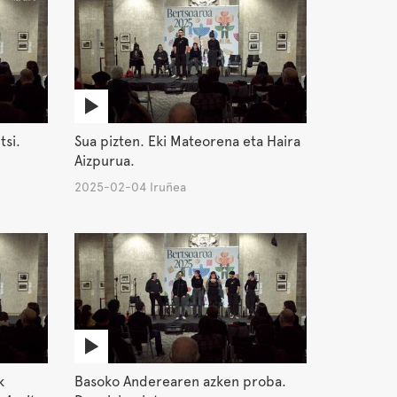
tsi.
Sua pizten. Eki Mateorena eta Haira
Aizpurua.
2025-02-04 Iruñea
k
Basoko Anderearen azken proba.