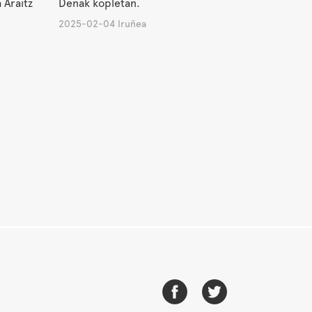
 Araitz
Denak kopletan.
2025-02-04 Iruñea