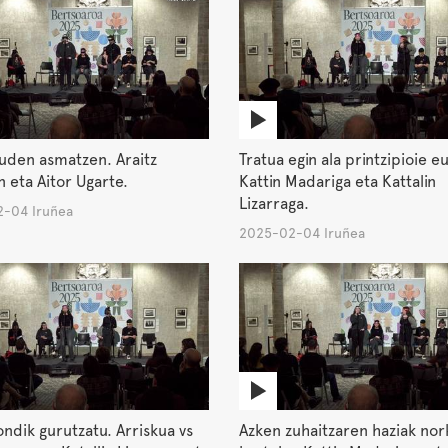
uden asmatzen. Araitz
Tratua egin ala printzipioie eu
n eta Aitor Ugarte.
Kattin Madariga eta Kattalin
Lizarraga.
-04 Iruñea
2025-02-04 Iruñea
ondik gurutzatu. Arriskua vs
Azken zuhaitzaren haziak nor