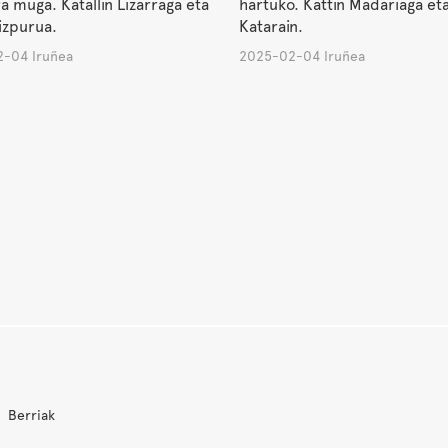
 muga. Katallin Lizarraga eta
hartuko. Kattin Madariaga eta
izpurua.
Katarain.
-04 Iruñea
2025-02-04 Iruñea
Berriak