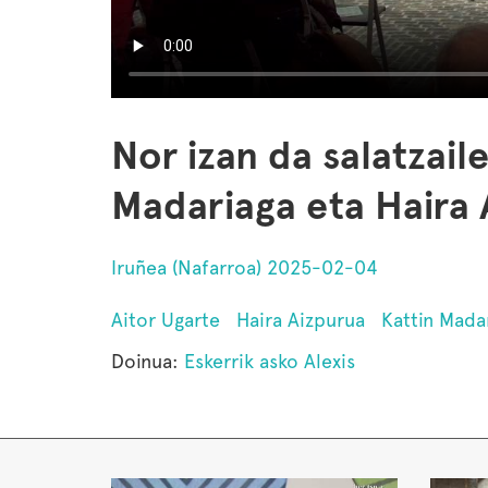
Nor izan da salatzail
Madariaga eta Haira 
Iruñea (Nafarroa) 2025-02-04
Aitor Ugarte
Haira Aizpurua
Kattin Mada
Doinua:
Eskerrik asko Alexis