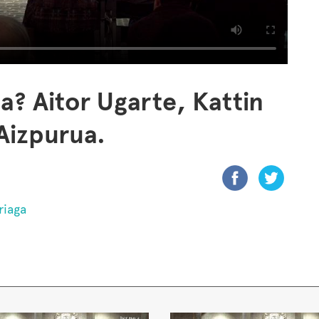
ea? Aitor Ugarte, Kattin
Aizpurua.
riaga