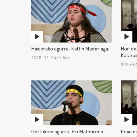
Hasierako agurra. Kattin Madariaga.
Non da
Katarai
2025-02-04 Iruñea
2025-02
Gertukoei agurra. Eki Mateorena.
Ibaia n