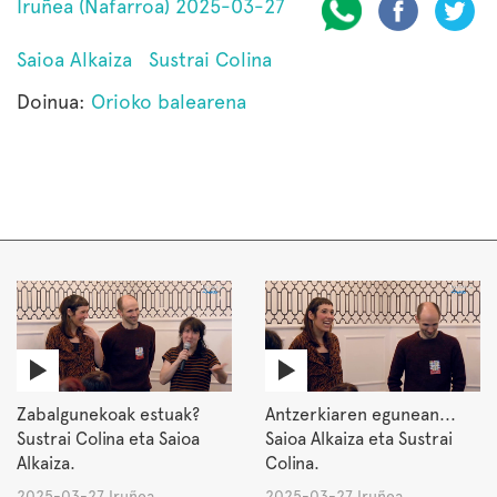
Iruñea (Nafarroa) 2025-03-27
Saioa Alkaiza
Sustrai Colina
Doinua:
Orioko balearena
Zabalgunekoak estuak?
Antzerkiaren egunean...
Sustrai Colina eta Saioa
Saioa Alkaiza eta Sustrai
Alkaiza.
Colina.
2025-03-27 Iruñea
2025-03-27 Iruñea