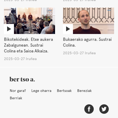
Bikotekideak. Etxe aukera
Bukaerako agurra. Sustrai
Zabalgunean. Sustrai
Colina.
Colina eta Saioa Alkaiza.
2025-03-27 Iruñea
2025-03-27 Iruñea
Nor gara?
Lege oharra
Bertsoak
Bereziak
Berriak