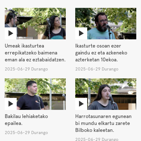
Umeak ikasturtea
Ikasturte osoan ezer
errepikatzeko baimena
gaindu ez eta azkeneko
eman ala ez eztabaidatzen.
azterketan 10ekoa.
2025-06-29 Durango
2025-06-29 Durango
Bakilau lehiaketako
Harrotasunaren egunean
epailea.
bi mundu elkartu zarete
Bilboko kaleetan.
2025-06-29 Durango
2025-06-29 Durango