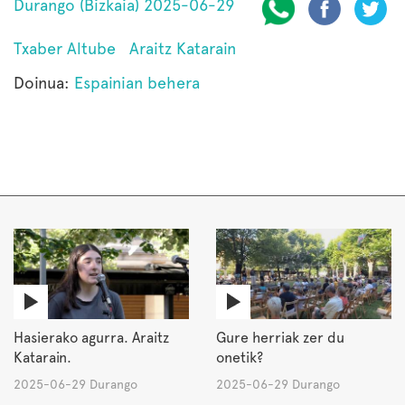
Durango (Bizkaia) 2025-06-29
Txaber Altube
Araitz Katarain
Doinua:
Espainian behera
Hasierako agurra. Araitz
Gure herriak zer du
Katarain.
onetik?
2025-06-29 Durango
2025-06-29 Durango