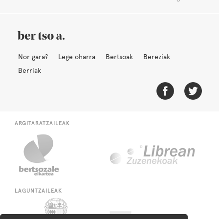
Nor gara?
Lege oharra
Bertsoak
Bereziak
Berriak
ARGITARATZAILEAK
LAGUNTZAILEAK