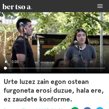
Togg
navi
Urte luzez zain egon ostean
furgoneta erosi duzue, hala ere,
ez zaudete konforme.