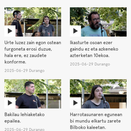
Urte luzez zain egon ostean
Ikasturte osoan ezer
furgoneta erosi duzue,
gaindu ez eta azkeneko
hala ere, ez zaudete
azterketan 10ekoa.
konforme.
2025-06-29 Durango
2025-06-29 Durango
Bakilau lehiaketako
Harrotasunaren egunean
epailea.
bi mundu elkartu zarete
Bilboko kaleetan.
2025-06-29 Durango