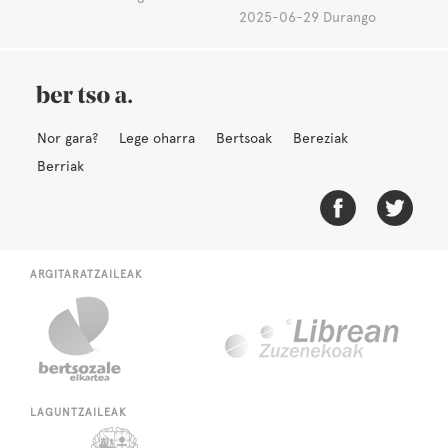
2025-06-29 Durango
Nor gara?
Lege oharra
Bertsoak
Bereziak
Berriak
ARGITARATZAILEAK
LAGUNTZAILEAK