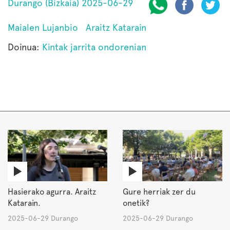
Durango (Bizkaia) 2025-06-29
Maialen Lujanbio
Araitz Katarain
Doinua:
Kintak jarrita ondorenian
Hasierako agurra. Araitz
Gure herriak zer du
Katarain.
onetik?
2025-06-29 Durango
2025-06-29 Durango