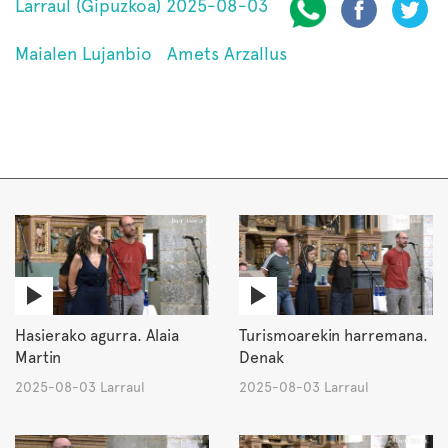
Larraul (Gipuzkoa) 2025-08-03
Maialen Lujanbio
Amets Arzallus
Hasierako agurra. Alaia
Turismoarekin harremana.
Martin
Denak
2025-08-03 Larraul
2025-08-03 Larraul