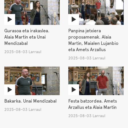
Gurasoa eta irakaslea.
Panpina jetxiera
Alaia Martin eta Unai
proposamenak. Alaia
Mendizabal
Martin, Maialen Lujanbio
eta Amets Arzallus
2025-08-03 Larraul
2025-08-03 Larraul
Bakarka. Unai Mendizabal
Festa batzordea. Amets
Arzallus eta Alaia Martin
2025-08-03 Larraul
2025-08-03 Larraul