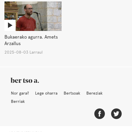
Bukaerako agurra. Amets
Arzallus
2025-08-03 Larraul
Nor gara?
Lege oharra
Bertsoak
Bereziak
Berriak