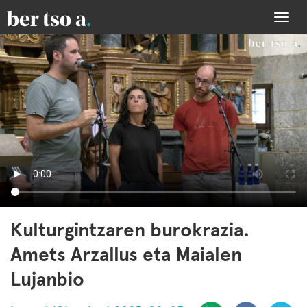
Togg
navi
Kulturgintzaren burokrazia.
Amets Arzallus eta Maialen
Lujanbio