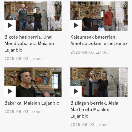
Bikote hasiberria. Unai
Kaleumeak baserrian.
Mendizabal eta Maialen
Amets atzekoei erantzunez
Lujanbio
2025-08-03 Larraul
2025-08-03 Larraul
Bakarka. Maialen Lujanbio
Bizilagun berriak. Alaia
Martin eta Maialen
2025-08-03 Larraul
Lujanbio
2025-08-03 Larraul