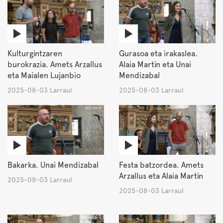
Kulturgintzaren
Gurasoa eta irakaslea.
burokrazia. Amets Arzallus
Alaia Martin eta Unai
eta Maialen Lujanbio
Mendizabal
2025-08-03 Larraul
2025-08-03 Larraul
Bakarka. Unai Mendizabal
Festa batzordea. Amets
Arzallus eta Alaia Martin
2025-08-03 Larraul
2025-08-03 Larraul