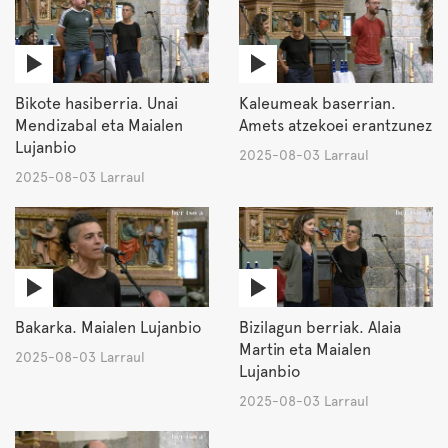
Bikote hasiberria. Unai
Kaleumeak baserrian.
Mendizabal eta Maialen
Amets atzekoei erantzunez
Lujanbio
2025-08-03 Larraul
2025-08-03 Larraul
Bakarka. Maialen Lujanbio
Bizilagun berriak. Alaia
Martin eta Maialen
2025-08-03 Larraul
Lujanbio
2025-08-03 Larraul