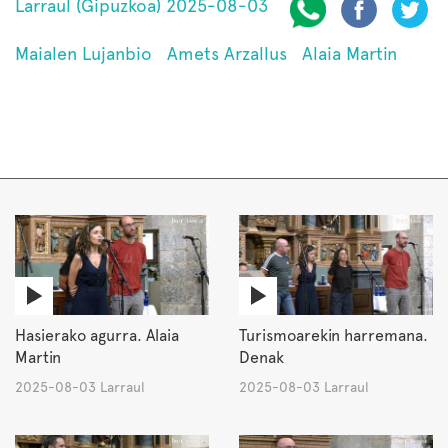
Larraul (Gipuzkoa) 2025-08-03
Maialen Lujanbio
Amets Arzallus
Alaia Martin
Hasierako agurra. Alaia
Turismoarekin harremana.
Martin
Denak
2025-08-03 Larraul
2025-08-03 Larraul