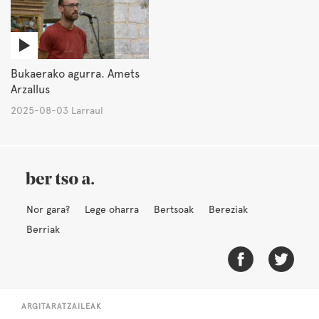
Bukaerako agurra. Amets
Arzallus
2025-08-03 Larraul
Nor gara?
Lege oharra
Bertsoak
Bereziak
Berriak
ARGITARATZAILEAK