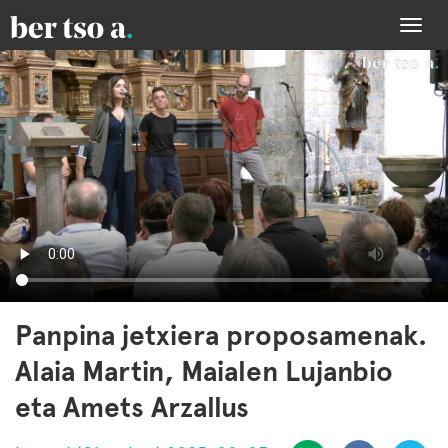
Togg
navi
Panpina jetxiera proposamenak.
Alaia Martin, Maialen Lujanbio
eta Amets Arzallus