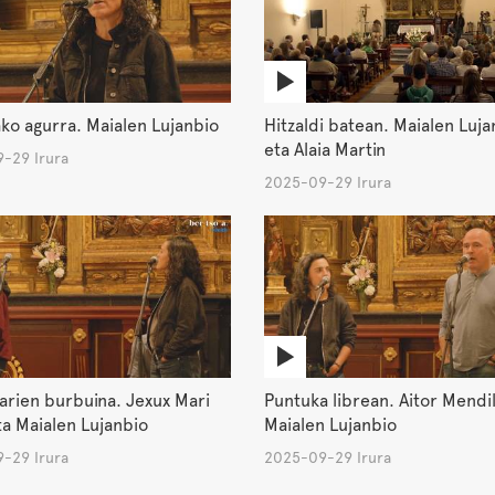
ko agurra. Maialen Lujanbio
Hitzaldi batean. Maialen Luja
eta Alaia Martin
-29 Irura
2025-09-29 Irura
arien burbuina. Jexux Mari
Puntuka librean. Aitor Mendi
ta Maialen Lujanbio
Maialen Lujanbio
-29 Irura
2025-09-29 Irura