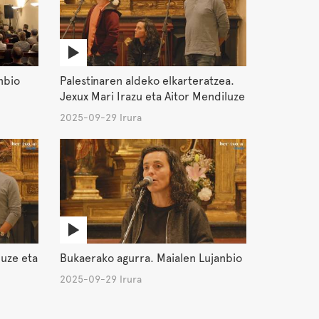
nbio
Palestinaren aldeko elkarteratzea.
Jexux Mari Irazu eta Aitor Mendiluze
2025-09-29 Irura
luze eta
Bukaerako agurra. Maialen Lujanbio
2025-09-29 Irura