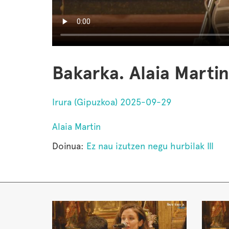
Bakarka. Alaia Martin
Irura (Gipuzkoa) 2025-09-29
Alaia Martin
Doinua:
Ez nau izutzen negu hurbilak III