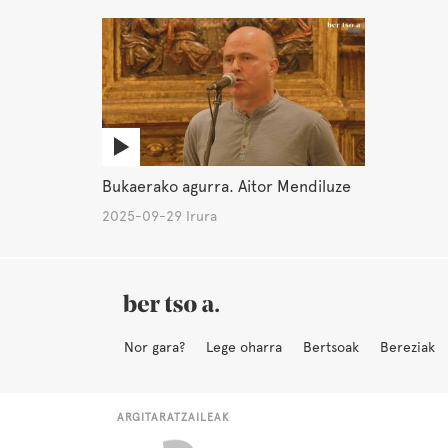
Bukaerako agurra. Aitor Mendiluze
2025-09-29 Irura
Nor gara?
Lege oharra
Bertsoak
Bereziak
ARGITARATZAILEAK