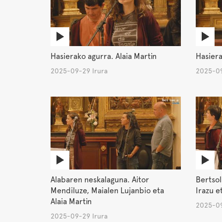
Hasierako agurra. Alaia Martin
Hasiera
2025-09-29 Irura
2025-09
Alabaren neskalaguna. Aitor
Bertsol
Mendiluze, Maialen Lujanbio eta
Irazu e
Alaia Martin
2025-09
2025-09-29 Irura