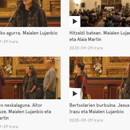
ko agurra. Maialen Lujanbio
Hitzaldi batean. Maialen Luja
eta Alaia Martin
-29 Irura
2025-09-29 Irura
n neskalaguna. Aitor
Bertsolarien burbuina. Jexux
ze, Maialen Lujanbio eta
Irazu eta Maialen Lujanbio
artin
2025-09-29 Irura
-29 Irura