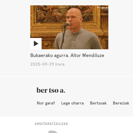
Bukaerako agurra. Aitor Mendiluze
2025-09-29 Irura
Nor gara?
Lege oharra
Bertsoak
Bereziak
ARGITARATZAILEAK