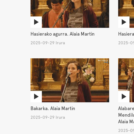
Hasierako agurra. Alaia Martin
Hasiera
2025-09-29 Irura
2025-09
Bakarka. Alaia Martin
Alabare
Mendilu
2025-09-29 Irura
Alaia M
2025-09