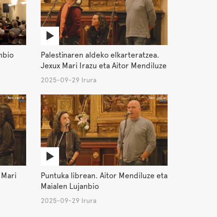
nbio
Palestinaren aldeko elkarteratzea.
Jexux Mari Irazu eta Aitor Mendiluze
2025-09-29 Irura
 Mari
Puntuka librean. Aitor Mendiluze eta
Maialen Lujanbio
2025-09-29 Irura