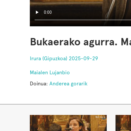
Bukaerako agurra. Ma
Irura (Gipuzkoa) 2025-09-29
Maialen Lujanbio
Doinua:
Anderea gorarik