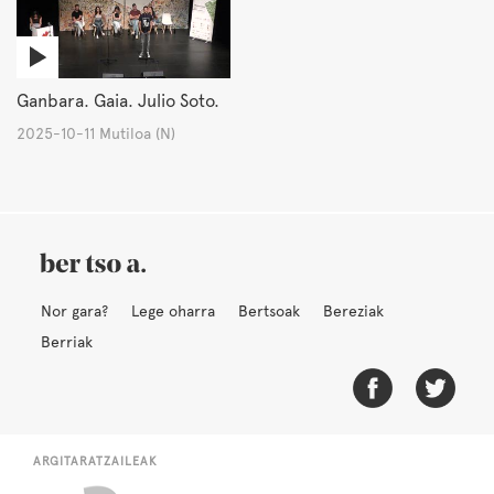
Ganbara. Gaia. Julio Soto.
2025-10-11 Mutiloa (N)
Nor gara?
Lege oharra
Bertsoak
Bereziak
Berriak
ARGITARATZAILEAK