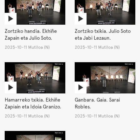
Zortziko handia. Ekhiñe
Zortziko txikia. Julio Soto
Zapain eta Julio Soto.
eta Jabi Lezaun.
2025-10-11 Mutiloa (N)
2025-10-11 Mutiloa (N)
Hamarreko txikia. Ekhiñe
Ganbara. Gaia. Sarai
Zapiain eta Idoia Granizo.
Robles.
2025-10-11 Mutiloa (N)
2025-10-11 Mutiloa (N)