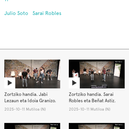
Julio Soto
Sarai Robles
Zortziko handia. Jabi
Zortziko handia. Sarai
Lezaun eta Idoia Granizo.
Robles eta Beñat Astiz.
2025-10-11 Mutiloa (N)
2025-10-11 Mutiloa (N)