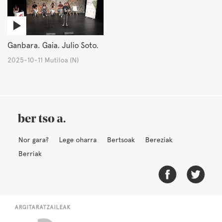
Ganbara. Gaia. Julio Soto.
2025-10-11 Mutiloa (N)
Nor gara?
Lege oharra
Bertsoak
Bereziak
Berriak
ARGITARATZAILEAK