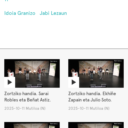
Idoia Granizo
Jabi Lezaun
Zortziko handia. Sarai
Zortziko handia. Ekhiñe
Robles eta Beñat Astiz.
Zapain eta Julio Soto.
2025-10-11 Mutiloa (N)
2025-10-11 Mutiloa (N)