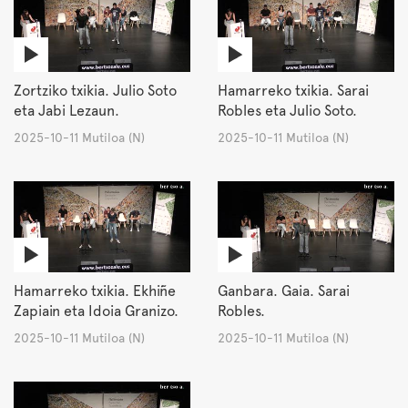
Zortziko txikia. Julio Soto
Hamarreko txikia. Sarai
eta Jabi Lezaun.
Robles eta Julio Soto.
2025-10-11 Mutiloa (N)
2025-10-11 Mutiloa (N)
Hamarreko txikia. Ekhiñe
Ganbara. Gaia. Sarai
Zapiain eta Idoia Granizo.
Robles.
2025-10-11 Mutiloa (N)
2025-10-11 Mutiloa (N)